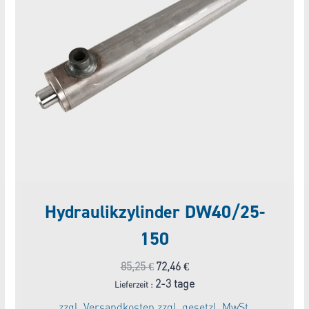
Hydraulikzylinder DW40/25-
150
Ursprünglicher
Aktueller
85,25
€
72,46
€
Preis
Preis
2-3 tage
Lieferzeit :
war:
ist:
zzgl.
Versandkosten
zzgl. gesetzl. MwSt.