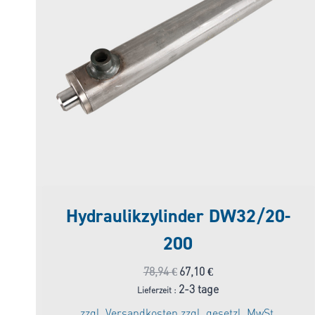
Hydraulikzylinder DW32/20-
200
Ursprünglicher
Aktueller
78,94
€
67,10
€
Preis
Preis
2-3 tage
Lieferzeit :
war:
ist:
zzgl.
Versandkosten
zzgl. gesetzl. MwSt.