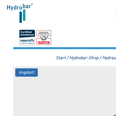
Zum
Inhalt
springen
Start
/
Hydrobar-Shop
/
Hydraul
Angebot!