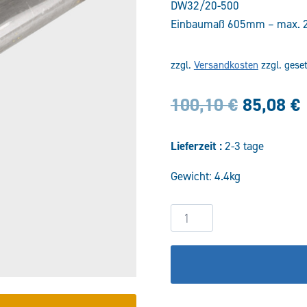
DW32/20-500
Einbaumaß 605mm – max. 
zzgl.
Versandkosten
zzgl. gese
Ursprün
100,10
€
85,08
€
Preis
Lieferzeit :
2-3 tage
war:
i
Gewicht: 4.4kg
100,10 
Hydraulikzylinder
DW32/20-
500
Menge