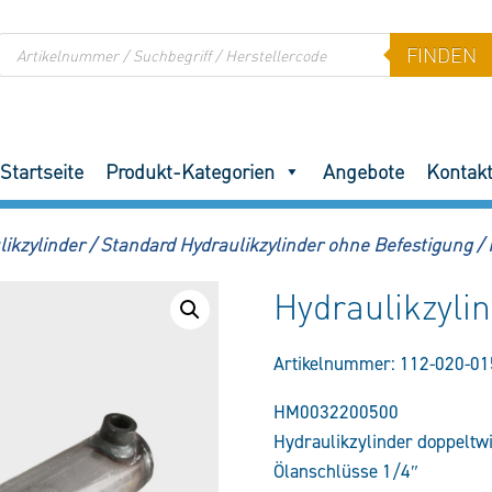
Products
FINDEN
search
Startseite
Produkt-Kategorien
Angebote
Kontak
ikzylinder
/
Standard Hydraulikzylinder ohne Befestigung
/
Hydraulikzyli
Artikelnummer:
112-020-01
HM0032200500
Hydraulikzylinder doppeltw
Ölanschlüsse 1/4″