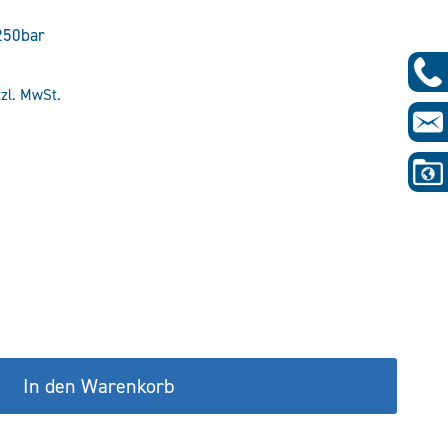
250bar
tzl. MwSt.
glicher
Aktueller
Preis
st:
€
85,08 €.
In den Warenkorb