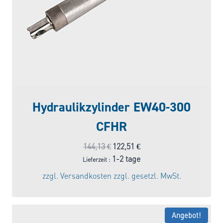
Hydraulikzylinder EW40-300
CFHR
Ursprünglicher
Aktueller
144,13
€
122,51
€
Preis
Preis
1-2 tage
Lieferzeit :
war:
ist:
zzgl.
Versandkosten
zzgl. gesetzl. MwSt.
144,13 €
122,51 €.
Angebot!