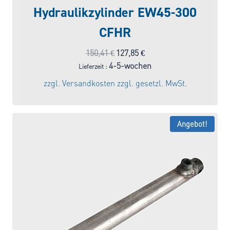
Hydraulikzylinder EW45-300
CFHR
Ursprünglicher
Aktueller
150,41
€
127,85
€
Preis
Preis
4-5-wochen
Lieferzeit :
war:
ist:
zzgl.
Versandkosten
zzgl. gesetzl. MwSt.
150,41 €
127,85 €.
Angebot!