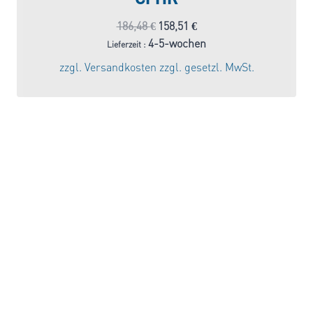
Ursprünglicher
Aktueller
186,48
€
158,51
€
Preis
Preis
4-5-wochen
Lieferzeit :
war:
ist:
zzgl.
Versandkosten
zzgl. gesetzl. MwSt.
186,48 €
158,51 €.