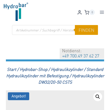
Zum
Inhalt
0
springen
Products
FINDEN
search
Notdienst:
+49 700.49 37 62 27
Start
/
Hydrobar-Shop
/
Hydraulikzylinder
/
Standard
Hydraulikzylinder mit Befestigung
/
Hydraulikzylinder
DW32/20-50 CSTS
Angebot!