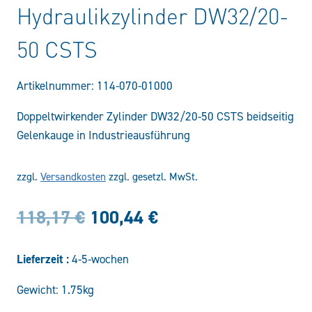
Hydraulikzylinder DW32/20-
50 CSTS
Artikelnummer:
114-070-01000
Doppeltwirkender Zylinder DW32/20-50 CSTS beidseitig
Gelenkauge in Industrieausführung
zzgl.
Versandkosten
zzgl. gesetzl. MwSt.
Ursprünglicher
Aktueller
118,17
€
100,44
€
Preis
Preis
Lieferzeit :
4-5-wochen
war:
ist:
Gewicht: 1.75kg
118,17 €
100,44 €.