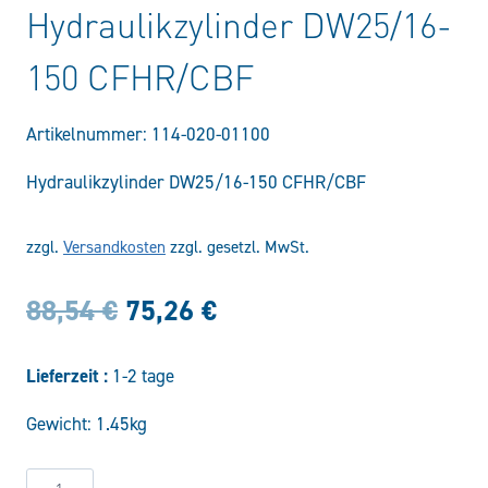
Hydraulikzylinder DW25/16-
150 CFHR/CBF
Artikelnummer:
114-020-01100
Hydraulikzylinder DW25/16-150 CFHR/CBF
zzgl.
Versandkosten
zzgl. gesetzl. MwSt.
Ursprünglicher
Aktueller
88,54
€
75,26
€
Preis
Preis
Lieferzeit :
1-2 tage
war:
ist:
Gewicht: 1.45kg
88,54 €
75,26 €.
Hydraulikzylinder