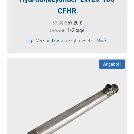
CFHR
Ursprünglicher
Aktueller
67,30
€
57,20
€
Preis
Preis
1-2 tage
Lieferzeit :
war:
ist:
zzgl.
Versandkosten
zzgl. gesetzl. MwSt.
67,30 €
57,20 €.
Angebot!