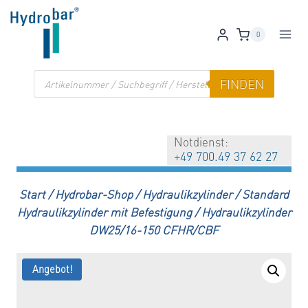
Zum
Inhalt
0
springen
Products
FINDEN
search
Notdienst:
+49 700.49 37 62 27
Start
/
Hydrobar-Shop
/
Hydraulikzylinder
/
Standard
Hydraulikzylinder mit Befestigung
/
Hydraulikzylinder
DW25/16-150 CFHR/CBF
Angebot!