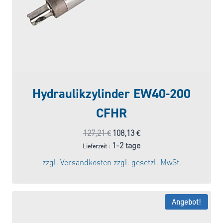
Hydraulikzylinder EW40-200
CFHR
Ursprünglicher
Aktueller
127,21
€
108,13
€
Preis
Preis
1-2 tage
Lieferzeit :
war:
ist:
zzgl.
Versandkosten
zzgl. gesetzl. MwSt.
127,21 €
108,13 €.
Angebot!