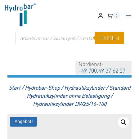
Zum
Inhalt
0
springen
Products
FINDEN
search
Notdienst:
+49 700.49 37 62 27
Start
/
Hydrobar-Shop
/
Hydraulikzylinder
/
Standard
Hydraulikzylinder ohne Befestigung
/
Hydraulikzylinder DW25/16-100
Angebot!