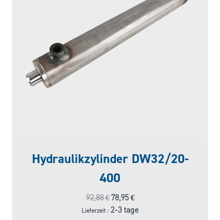
Hydraulikzylinder DW32/20-
400
Ursprünglicher
Aktueller
92,88
€
78,95
€
Preis
Preis
2-3 tage
Lieferzeit :