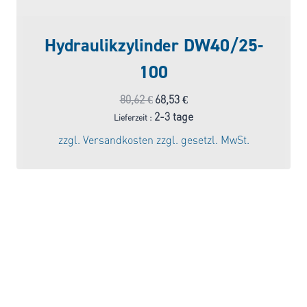
Hydraulikzylinder DW40/25-
100
Ursprünglicher
Aktueller
80,62
€
68,53
€
Preis
Preis
2-3 tage
Lieferzeit :
war:
ist:
zzgl.
Versandkosten
zzgl. gesetzl. MwSt.
80,62 €
68,53 €.