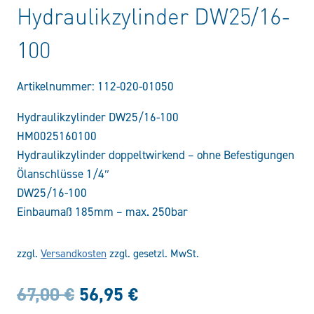
Hydraulikzylinder DW25/16-
100
Artikelnummer:
112-020-01050
Hydraulikzylinder DW25/16-100
HM0025160100
Hydraulikzylinder doppeltwirkend – ohne Befestigungen
Ölanschlüsse 1/4″
DW25/16-100
Einbaumaß 185mm – max. 250bar
zzgl.
Versandkosten
zzgl. gesetzl. MwSt.
Ursprünglicher
Aktueller
67,00
€
56,95
€