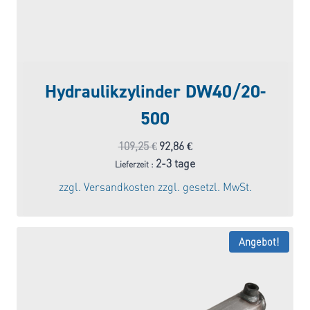
Hydraulikzylinder DW40/20-
500
Ursprünglicher
Aktueller
109,25
€
92,86
€
Preis
Preis
2-3 tage
Lieferzeit :
war:
ist:
zzgl.
Versandkosten
zzgl. gesetzl. MwSt.
109,25 €
92,86 €.
Angebot!