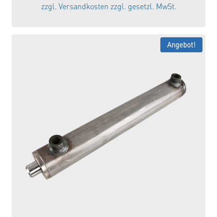
war:
ist:
zzgl.
Versandkosten
zzgl. gesetzl. MwSt.
92,88 €
78,95 €.
Angebot!