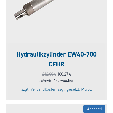
Hydraulikzylinder EW40-700
CFHR
Ursprünglicher
Aktueller
212,08
€
180,27
€
Preis
Preis
4-5-wochen
Lieferzeit :
war:
ist:
zzgl.
Versandkosten
zzgl. gesetzl. MwSt.
212,08 €
180,27 €.
Angebot!