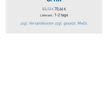
Ursprünglicher
Aktueller
83,13
€
70,66
€
Preis
Preis
1-2 tage
Lieferzeit :
war:
ist:
zzgl.
Versandkosten
zzgl. gesetzl. MwSt.
83,13 €
70,66 €.