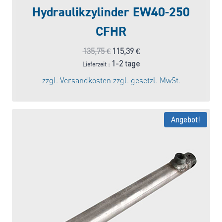
Hydraulikzylinder EW40-250
CFHR
Ursprünglicher
Aktueller
135,75
€
115,39
€
Preis
Preis
1-2 tage
Lieferzeit :
war:
ist:
zzgl.
Versandkosten
zzgl. gesetzl. MwSt.
135,75 €
115,39 €.
Angebot!