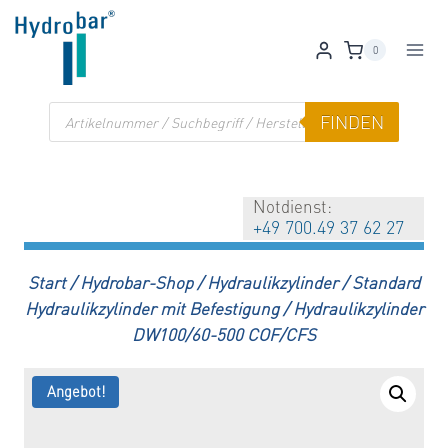
Zum
Inhalt
0
springen
Products
FINDEN
search
Notdienst:
+49 700.49 37 62 27
Start
/
Hydrobar-Shop
/
Hydraulikzylinder
/
Standard
Hydraulikzylinder mit Befestigung
/
Hydraulikzylinder
DW100/60-500 COF/CFS
Angebot!