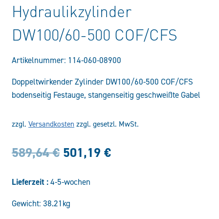
Hydraulikzylinder
DW100/60-500 COF/CFS
Artikelnummer:
114-060-08900
Doppeltwirkender Zylinder DW100/60-500 COF/CFS
bodenseitig Festauge, stangenseitig geschweißte Gabel
zzgl.
Versandkosten
zzgl. gesetzl. MwSt.
Ursprünglicher
Aktueller
589,64
€
501,19
€
Preis
Preis
Lieferzeit :
4-5-wochen
war:
ist:
Gewicht: 38.21kg
589,64 €
501,19 €.