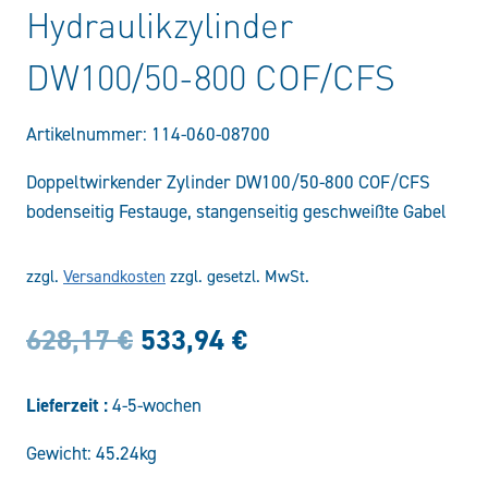
Hydraulikzylinder
DW100/50-800 COF/CFS
Artikelnummer:
114-060-08700
Doppeltwirkender Zylinder DW100/50-800 COF/CFS
bodenseitig Festauge, stangenseitig geschweißte Gabel
zzgl.
Versandkosten
zzgl. gesetzl. MwSt.
Ursprünglicher
Aktueller
628,17
€
533,94
€
Preis
Preis
Lieferzeit :
4-5-wochen
war:
ist:
Gewicht: 45.24kg
628,17 €
533,94 €.