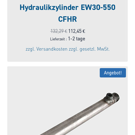
Hydraulikzylinder EW30-550
CFHR
Ursprünglicher
Aktueller
132,29
€
112,45
€
Preis
Preis
1-2 tage
Lieferzeit :
war:
ist:
zzgl.
Versandkosten
zzgl. gesetzl. MwSt.
132,29 €
112,45 €.
Angebot!