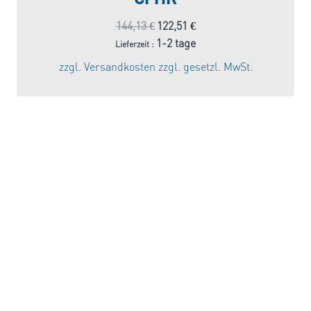
Ursprünglicher
Aktueller
144,13
€
122,51
€
Preis
Preis
1-2 tage
Lieferzeit :
war:
ist:
zzgl.
Versandkosten
zzgl. gesetzl. MwSt.
144,13 €
122,51 €.