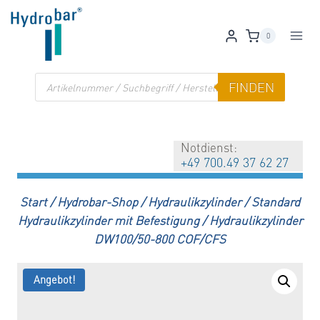
Zum
Inhalt
0
springen
Products
FINDEN
search
Notdienst:
+49 700.49 37 62 27
Start
/
Hydrobar-Shop
/
Hydraulikzylinder
/
Standard
Hydraulikzylinder mit Befestigung
/
Hydraulikzylinder
DW100/50-800 COF/CFS
Angebot!