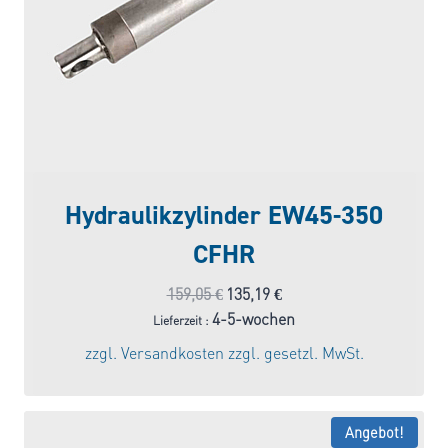
Hydraulikzylinder EW45-350
CFHR
Ursprünglicher
Aktueller
159,05
€
135,19
€
Preis
Preis
4-5-wochen
Lieferzeit :
war:
ist:
zzgl.
Versandkosten
zzgl. gesetzl. MwSt.
159,05 €
135,19 €.
Angebot!