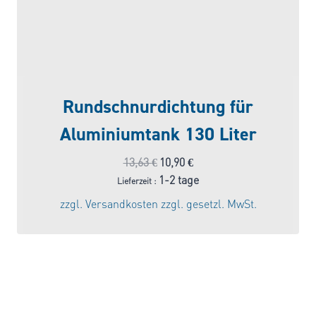
Rundschnurdichtung für
Aluminiumtank 130 Liter
Ursprünglicher
Aktueller
13,63
€
10,90
€
Preis
Preis
1-2 tage
Lieferzeit :
war:
ist:
zzgl.
Versandkosten
zzgl. gesetzl. MwSt.
13,63 €
10,90 €.