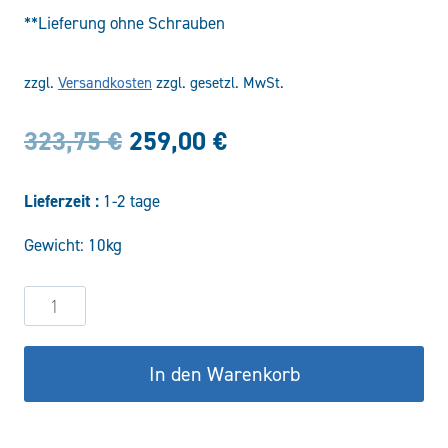
**Lieferung ohne Schrauben
zzgl.
Versandkosten
zzgl. gesetzl. MwSt.
Ursprünglicher
Aktueller
323,75
€
259,00
€
Preis
Preis
Lieferzeit :
1-2 tage
war:
ist:
Gewicht: 10kg
323,75 €
259,00 €.
Hydrauliktank
aus
Aluminium
In den Warenkorb
70
Liter
Menge