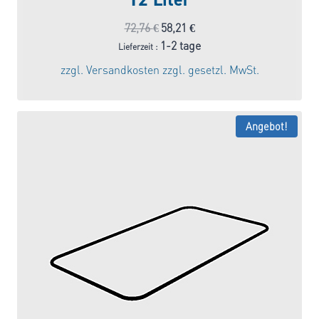
Ursprünglicher
Aktueller
72,76
€
58,21
€
Preis
Preis
1-2 tage
Lieferzeit :
war:
ist:
zzgl.
Versandkosten
zzgl. gesetzl. MwSt.
72,76 €
58,21 €.
Angebot!