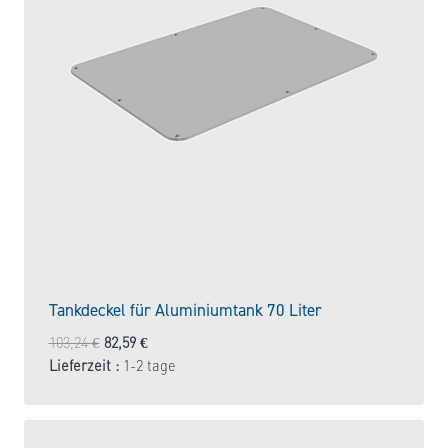
Tankdeckel für Aluminiumtank 70 Liter
Ursprünglicher
Aktueller
103,24
€
82,59
€
Preis
Preis
Lieferzeit :
1-2 tage
war:
ist:
103,24 €
82,59 €.