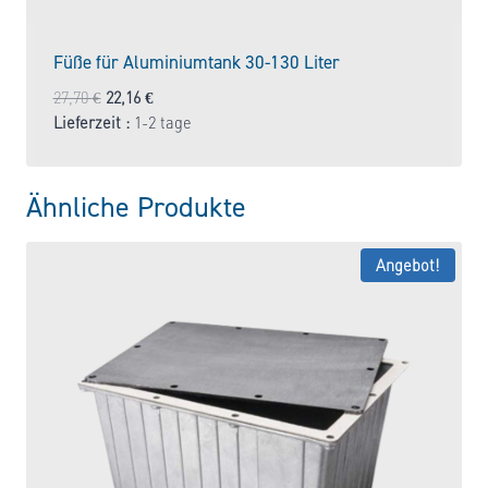
Füße für Aluminiumtank 30-130 Liter
Ursprünglicher
Aktueller
27,70
€
22,16
€
Preis
Preis
Lieferzeit :
1-2 tage
war:
ist:
27,70 €
22,16 €.
Ähnliche Produkte
Angebot!