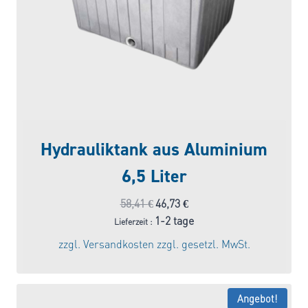
Hydrauliktank aus Aluminium
6,5 Liter
Ursprünglicher
Aktueller
58,41
€
46,73
€
Preis
Preis
1-2 tage
Lieferzeit :
war:
ist:
zzgl.
Versandkosten
zzgl. gesetzl. MwSt.
58,41 €
46,73 €.
Angebot!