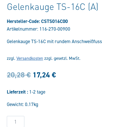
Gelenkauge TS-16C (A)
Hersteller-Code: CSTS016C00
Artikelnummer:
116-270-00900
Gelenkauge TS-16C mit rundem Anschweißfuss
zzgl.
Versandkosten
zzgl. gesetzl. MwSt.
Ursprünglicher
Aktueller
20,28
€
17,24
€
Preis
Preis
Lieferzeit :
1-2 tage
war:
ist:
Gewicht: 0.17kg
20,28 €
17,24 €.
Gelenkauge