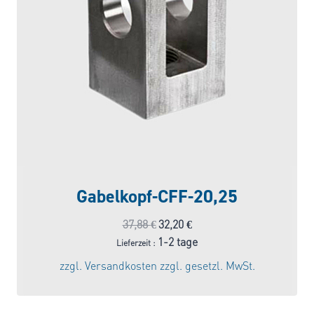
Gabelkopf-CFF-20,25
Ursprünglicher
Aktueller
37,88
€
32,20
€
Preis
Preis
1-2 tage
Lieferzeit :
war:
ist:
zzgl.
Versandkosten
zzgl. gesetzl. MwSt.
37,88 €
32,20 €.