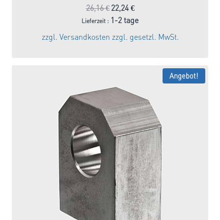
Ursprünglicher
Aktueller
26,16
€
22,24
€
Preis
Preis
1-2 tage
Lieferzeit :
war:
ist:
zzgl.
Versandkosten
zzgl. gesetzl. MwSt.
26,16 €
22,24 €.
Angebot!