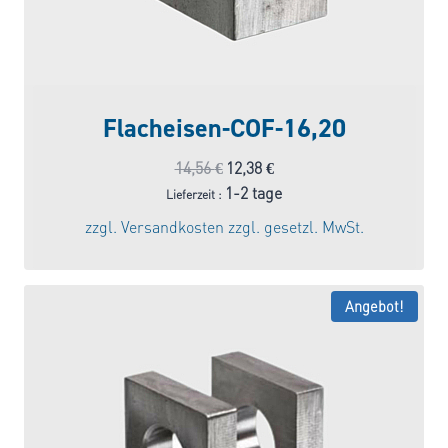
Flacheisen-COF-16,20
Ursprünglicher
Aktueller
14,56
€
12,38
€
Preis
Preis
1-2 tage
Lieferzeit :
war:
ist:
zzgl.
Versandkosten
zzgl. gesetzl. MwSt.
14,56 €
12,38 €.
Angebot!