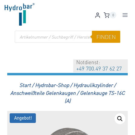
Zum
Inhalt
0
springen
Products
FINDEN
search
Notdienst:
+49 700.49 37 62 27
Start
/
Hydrobar-Shop
/
Hydraulikzylinder
/
Anschweißteile Gelenkaugen
/
Gelenkauge TS-16C
(A)
Angebot!