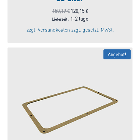
Ursprünglicher
Aktueller
150,19
€
120,15
€
Preis
Preis
1-2 tage
Lieferzeit :
war:
ist:
zzgl.
Versandkosten
zzgl. gesetzl. MwSt.
150,19 €
120,15 €.
Angebot!