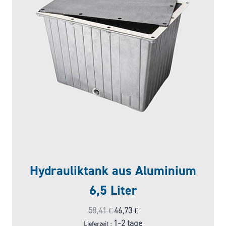
Hydrauliktank aus Aluminium
6,5 Liter
Ursprünglicher
Aktueller
58,41
€
46,73
€
Preis
Preis
1-2 tage
Lieferzeit :