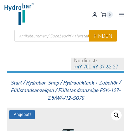
Zum
Inhalt
0
springen
Products
FINDEN
search
Notdienst:
+49 700.49 37 62 27
Start
/
Hydrobar-Shop
/
Hydrauliktank + Zubehör
/
Füllstandsanzeigen
/
Füllstandsanzeige FSK-127-
2.5/W/-/12-SO70
Angebot!