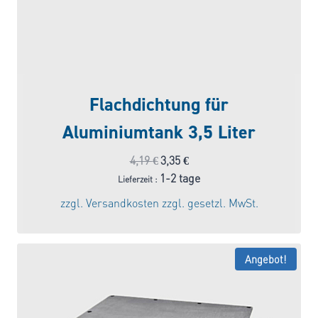
Flachdichtung für
Aluminiumtank 3,5 Liter
Ursprünglicher
Aktueller
4,19
€
3,35
€
Preis
Preis
1-2 tage
Lieferzeit :
war:
ist:
zzgl.
Versandkosten
zzgl. gesetzl. MwSt.
4,19 €
3,35 €.
Angebot!