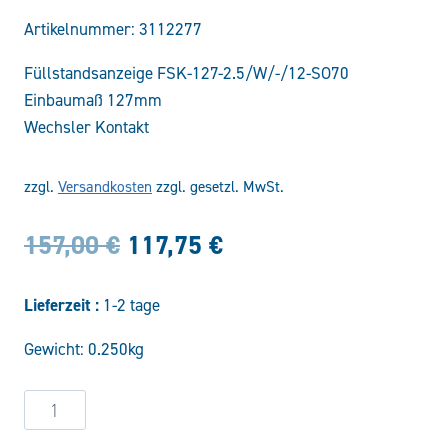
Artikelnummer:
3112277
Füllstandsanzeige FSK-127-2.5/W/-/12-SO70
Einbaumaß 127mm
Wechsler Kontakt
zzgl.
Versandkosten
zzgl. gesetzl. MwSt.
Ursprünglicher
Aktueller
157,00
€
117,75
€
Preis
Preis
Lieferzeit :
1-2 tage
war:
ist:
Gewicht: 0.250kg
157,00 €
117,75 €.
Füllstandsanzeige
FSK-