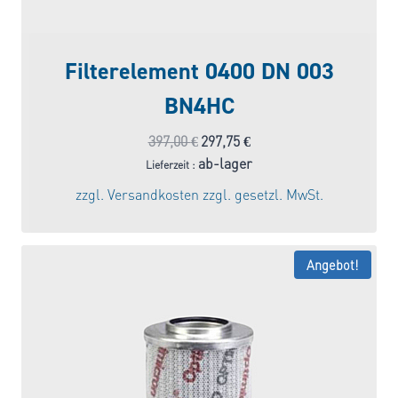
Filterelement 0400 DN 003
BN4HC
Ursprünglicher
Aktueller
397,00
€
297,75
€
Preis
Preis
ab-lager
Lieferzeit :
war:
ist:
zzgl.
Versandkosten
zzgl. gesetzl. MwSt.
397,00 €
297,75 €.
Angebot!