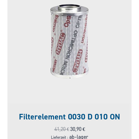
Filterelement 0030 D 010 ON
Ursprünglicher
Aktueller
41,20
€
30,90
€
Preis
Preis
ab-lager
Lieferzeit :