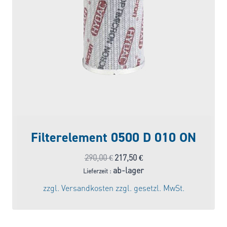
Filterelement 0500 D 010 ON
Ursprünglicher
Aktueller
290,00
€
217,50
€
Preis
Preis
ab-lager
Lieferzeit :
war:
ist:
zzgl.
Versandkosten
zzgl. gesetzl. MwSt.
290,00 €
217,50 €.