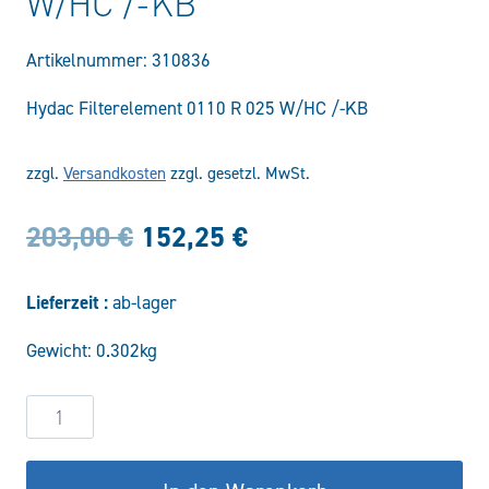
W/HC /-KB
Artikelnummer:
310836
Hydac Filterelement 0110 R 025 W/HC /-KB
zzgl.
Versandkosten
zzgl. gesetzl. MwSt.
Ursprünglicher
Aktueller
203,00
€
152,25
€
Preis
Preis
Lieferzeit :
ab-lager
war:
ist:
Gewicht: 0.302kg
203,00 €
152,25 €.
Filterelement
0110
R