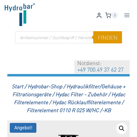
Zum
Inhalt
0
springen
Products
FINDEN
search
Notdienst:
+49 700.49 37 62 27
Start
/
Hydrobar-Shop
/
Hydraulikfilter/Gehäuse +
Filtrationsgeräte
/
Hydac Filter - Zubehör
/
Hydac
Filterelemente
/
Hydac Rücklauffilterelemente
/
Filterelement 0110 R 025 W/HC /-KB
Angebot!