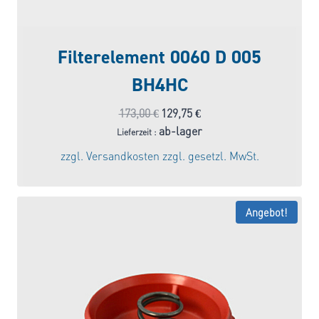
Filterelement 0060 D 005
BH4HC
Ursprünglicher
Aktueller
173,00
€
129,75
€
Preis
Preis
ab-lager
Lieferzeit :
war:
ist:
zzgl.
Versandkosten
zzgl. gesetzl. MwSt.
173,00 €
129,75 €.
Angebot!