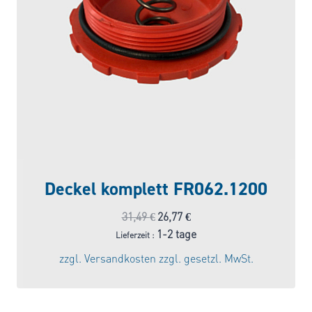
Deckel komplett FR062.1200
Ursprünglicher
Aktueller
31,49
€
26,77
€
Preis
Preis
1-2 tage
Lieferzeit :
war:
ist:
zzgl.
Versandkosten
zzgl. gesetzl. MwSt.
31,49 €
26,77 €.