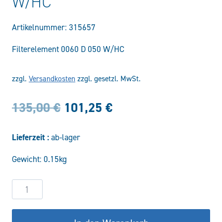
W/HC
Artikelnummer:
315657
Filterelement 0060 D 050 W/HC
zzgl.
Versandkosten
zzgl. gesetzl. MwSt.
Ursprünglicher
Aktueller
135,00
€
101,25
€
Preis
Preis
Lieferzeit :
ab-lager
war:
ist:
Gewicht: 0.15kg
135,00 €
101,25 €.
Filterelement
0060
D