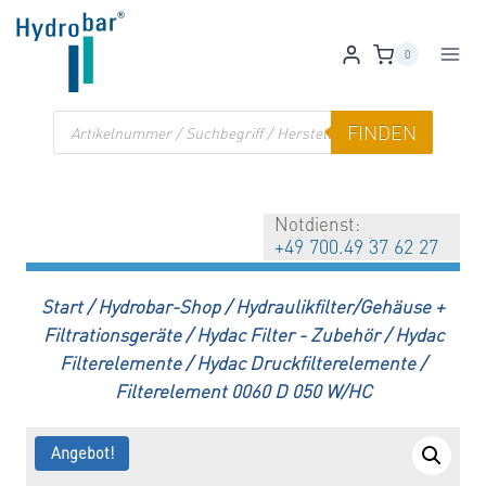
Zum
Inhalt
0
springen
Products
FINDEN
search
Notdienst:
+49 700.49 37 62 27
Start
/
Hydrobar-Shop
/
Hydraulikfilter/Gehäuse +
Filtrationsgeräte
/
Hydac Filter - Zubehör
/
Hydac
Filterelemente
/
Hydac Druckfilterelemente
/
Filterelement 0060 D 050 W/HC
Angebot!