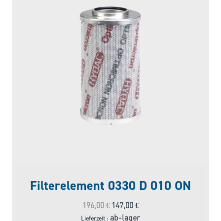
Filterelement 0330 D 010 ON
Ursprünglicher
Aktueller
196,00
€
147,00
€
Preis
Preis
ab-lager
Lieferzeit :