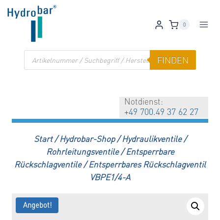
Zum
Inhalt
0
springen
Products
FINDEN
search
Notdienst:
+49 700.49 37 62 27
Start
/
Hydrobar-Shop
/
Hydraulikventile
/
Rohrleitungsventile
/
Entsperrbare
Rückschlagventile
/
Entsperrbares Rückschlagventil
VBPE1/4-A
Angebot!