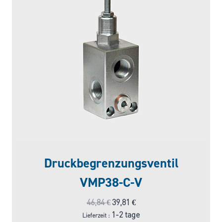
Druckbegrenzungsventil
VMP38-C-V
Ursprünglicher
Aktueller
46,84
€
39,81
€
Preis
Preis
1-2 tage
Lieferzeit :