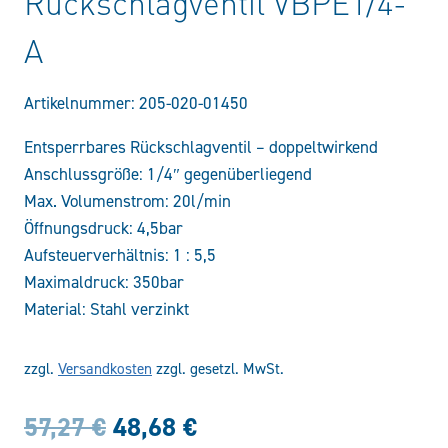
Rückschlagventil VBPE1/4-
A
Artikelnummer:
205-020-01450
Entsperrbares Rückschlagventil – doppeltwirkend
Anschlussgröße: 1/4″ gegenüberliegend
Max. Volumenstrom: 20l/min
Öffnungsdruck: 4,5bar
Aufsteuerverhältnis: 1 : 5,5
Maximaldruck: 350bar
Material: Stahl verzinkt
zzgl.
Versandkosten
zzgl. gesetzl. MwSt.
Ursprünglicher
Aktueller
57,27
€
48,68
€