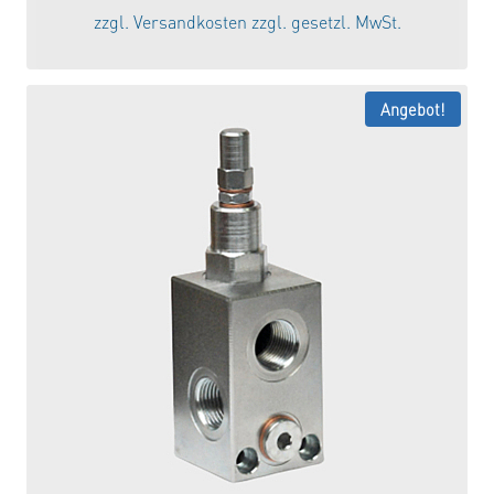
war:
ist:
zzgl.
Versandkosten
zzgl. gesetzl. MwSt.
46,84 €
39,81 €.
Angebot!