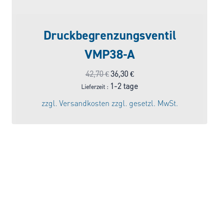
Druckbegrenzungsventil
VMP38-A
Ursprünglicher
Aktueller
42,70
€
36,30
€
Preis
Preis
1-2 tage
Lieferzeit :
war:
ist:
zzgl.
Versandkosten
zzgl. gesetzl. MwSt.
42,70 €
36,30 €.