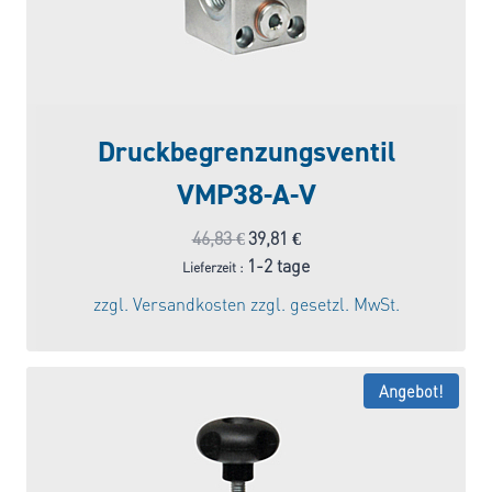
Druckbegrenzungsventil
VMP38-A-V
Ursprünglicher
Aktueller
46,83
€
39,81
€
Preis
Preis
1-2 tage
Lieferzeit :
war:
ist:
zzgl.
Versandkosten
zzgl. gesetzl. MwSt.
46,83 €
39,81 €.
Angebot!