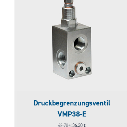
Druckbegrenzungsventil
VMP38-E
Ursprünglicher
Aktueller
42,70
€
36,30
€