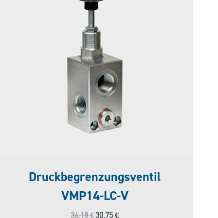
Druckbegrenzungsventil
VMP14-LC-V
Ursprünglicher
Aktueller
36,18
€
30,75
€