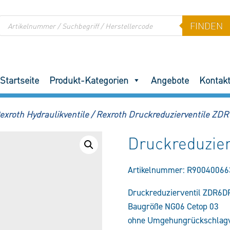
Products
FINDEN
search
Startseite
Produkt-Kategorien
Angebote
Kontak
exroth Hydraulikventile
/
Rexroth Druckreduzierventile ZDR
Druckreduzie
Artikelnummer:
R90040066
Druckreduzierventil ZDR6
Baugröße NG06 Cetop 03
ohne Umgehungrückschlagv