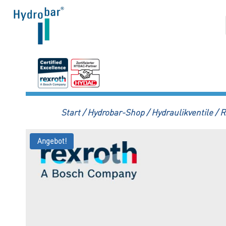
Zum
Inhalt
springen
Start
/
Hydrobar-Shop
/
Hydraulikventile
/
R
Angebot!