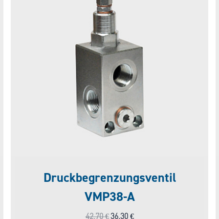
Druckbegrenzungsventil
VMP38-A
Ursprünglicher
Aktueller
42,70
€
36,30
€