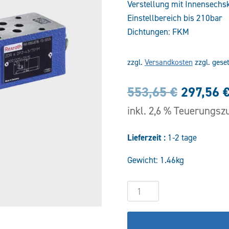
Verstellung mit Innensechs
Einstellbereich bis 210bar
Dichtungen: FKM
zzgl.
Versandkosten
zzgl. gese
Ursprün
553,65
€
297,56
Preis
inkl. 2,6 % Teuerungsz
war:
Lieferzeit :
1-2 tage
553,65 
Gewicht: 1.46kg
Druckreduzierventil
ZDR6DP2-
4X/210YMV
Menge