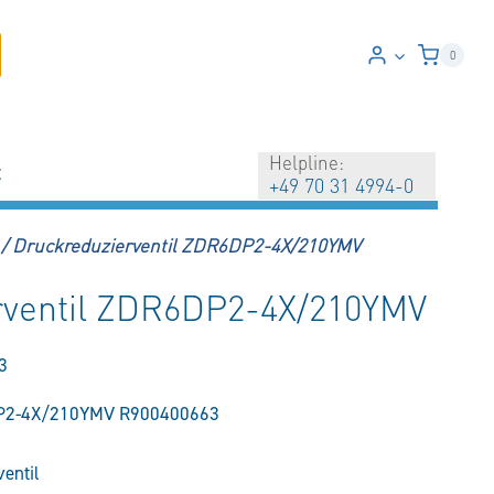
0
Helpline:
t
+49 70 31 4994-0
/
Druckreduzierventil ZDR6DP2-4X/210YMV
rventil ZDR6DP2-4X/210YMV
3
DP2-4X/210YMV R900400663
entil