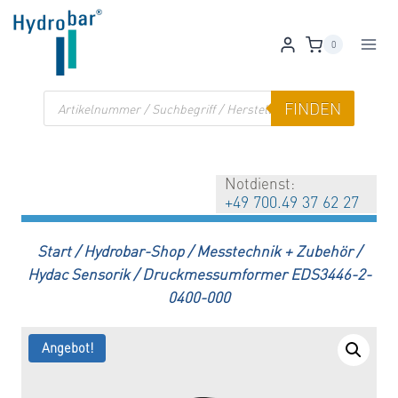
Zum
Inhalt
0
springen
Products
FINDEN
search
Notdienst:
+49 700.49 37 62 27
Start
/
Hydrobar-Shop
/
Messtechnik + Zubehör
/
Hydac Sensorik
/
Druckmessumformer EDS3446-2-
0400-000
Angebot!