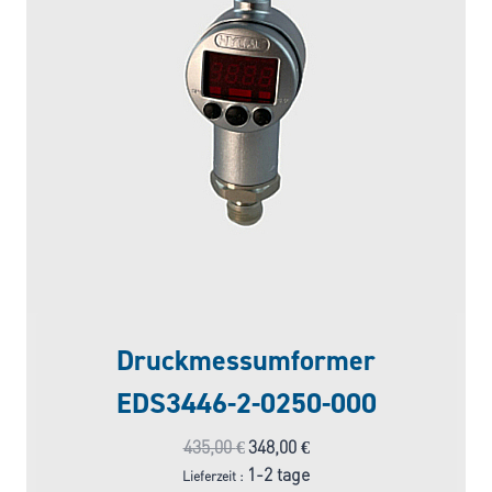
Druckmessumformer
EDS3446-2-0250-000
Ursprünglicher
Aktueller
435,00
€
348,00
€
Preis
Preis
1-2 tage
Lieferzeit :