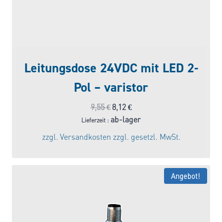
Leitungsdose 24VDC mit LED 2-
Pol – varistor
Ursprünglicher
Aktueller
9,55
€
8,12
€
Preis
Preis
ab-lager
Lieferzeit :
war:
ist:
zzgl.
Versandkosten
zzgl. gesetzl. MwSt.
9,55 €
8,12 €.
Angebot!