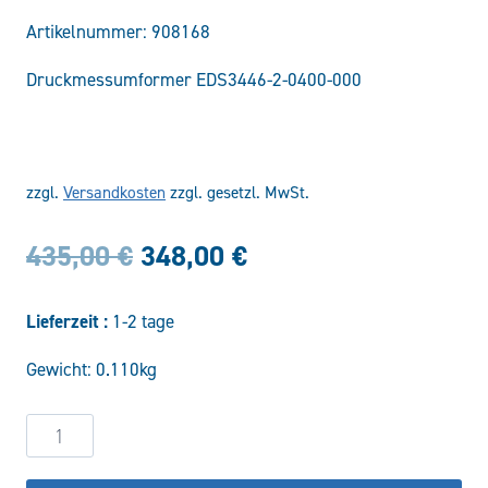
Artikelnummer:
908168
Druckmessumformer EDS3446-2-0400-000
zzgl.
Versandkosten
zzgl. gesetzl. MwSt.
Ursprünglicher
Aktueller
435,00
€
348,00
€
Preis
Preis
Lieferzeit :
1-2 tage
war:
ist:
Gewicht: 0.110kg
435,00 €
348,00 €.
Druckmessumformer
EDS3446-
2-