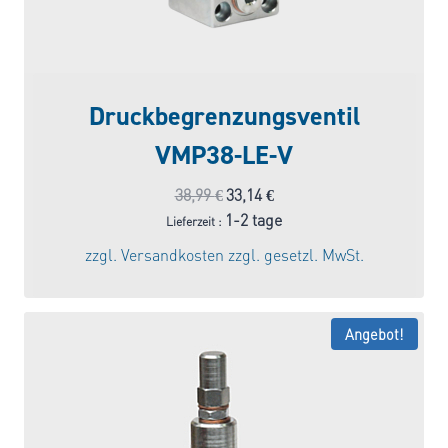
Druckbegrenzungsventil
VMP38-LE-V
Ursprünglicher
Aktueller
38,99
€
33,14
€
Preis
Preis
1-2 tage
Lieferzeit :
war:
ist:
zzgl.
Versandkosten
zzgl. gesetzl. MwSt.
38,99 €
33,14 €.
Angebot!