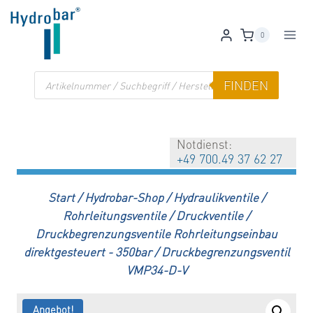
Zum
Inhalt
0
springen
Products
FINDEN
search
Notdienst:
+49 700.49 37 62 27
Start
/
Hydrobar-Shop
/
Hydraulikventile
/
Rohrleitungsventile
/
Druckventile
/
Druckbegrenzungsventile Rohrleitungseinbau
direktgesteuert - 350bar
/
Druckbegrenzungsventil
VMP34-D-V
Angebot!