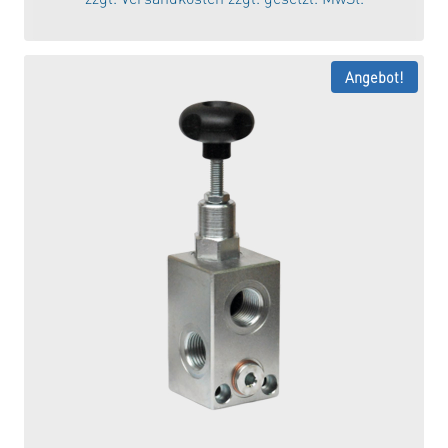
34,82 €
29,60 €.
Angebot!