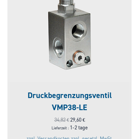
Druckbegrenzungsventil
VMP38-LE
Ursprünglicher
Aktueller
34,82
€
29,60
€
Preis
Preis
1-2 tage
Lieferzeit :
war:
ist:
zzgl.
Versandkosten
zzgl. gesetzl. MwSt.