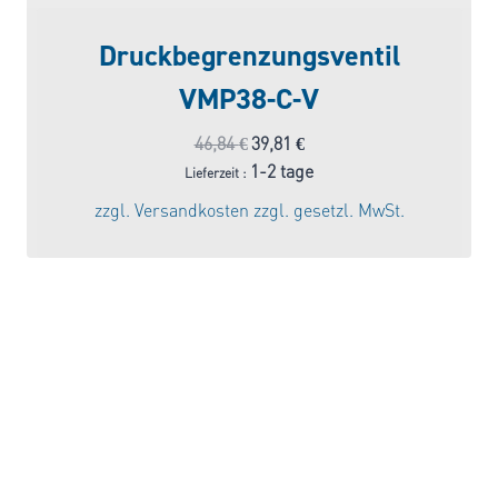
Druckbegrenzungsventil
VMP38-C-V
Ursprünglicher
Aktueller
46,84
€
39,81
€
Preis
Preis
1-2 tage
Lieferzeit :
war:
ist:
zzgl.
Versandkosten
zzgl. gesetzl. MwSt.
46,84 €
39,81 €.