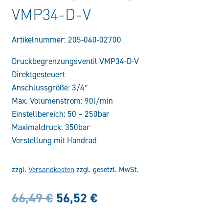
VMP34-D-V
Artikelnummer:
205-040-02700
Druckbegrenzungsventil VMP34-D-V
Direktgesteuert
Anschlussgröße: 3/4″
Max. Volumenstrom: 90l/min
Einstellbereich: 50 – 250bar
Maximaldruck: 350bar
Verstellung mit Handrad
zzgl.
Versandkosten
zzgl. gesetzl. MwSt.
Ursprünglicher
Aktueller
66,49
€
56,52
€
Preis
Preis