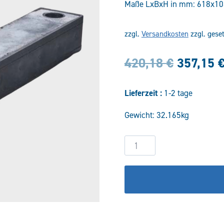
Maße LxBxH in mm: 618x1
zzgl.
Versandkosten
zzgl. gese
Ursprün
420,18
€
357,15
Preis
Lieferzeit :
1-2 tage
war:
Gewicht: 32.165kg
420,18 
Daempfungsschiene
BMA-
280
Menge