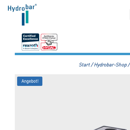
Zum
Inhalt
springen
Start
/
Hydrobar-Shop
/
Angebot!