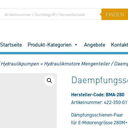
Products
FINDEN
search
Startseite
Produkt-Kategorien
Angebote
Kontak
Hydraulikpumpen + Hydraulikmotore Mengenteiler
/
Daemp
Daempfungss
Hersteller-Code: BMA-280
Artikelnummer:
422-350-01
Dämpfungsschienen-Paar
für E-Motorengrösse 280M+