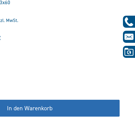
03x60
tzl. MwSt.
glicher
Aktueller
€
Preis
ist:
€
357,15 €.
In den Warenkorb