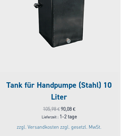
Tank für Handpumpe (Stahl) 10
Liter
Ursprünglicher
Aktueller
105,98
€
90,08
€
Preis
Preis
1-2 tage
Lieferzeit :
war:
ist:
zzgl.
Versandkosten
zzgl. gesetzl. MwSt.
105,98 €
90,08 €.