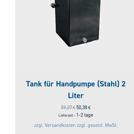
Tank für Handpumpe (Stahl) 2
Liter
Ursprünglicher
Aktueller
59,27
€
50,38
€
Preis
Preis
1-2 tage
Lieferzeit :
war:
ist:
zzgl.
Versandkosten
zzgl. gesetzl. MwSt.
59,27 €
50,38 €.