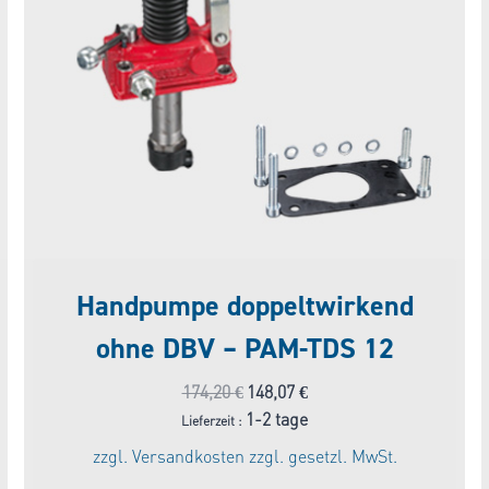
Handpumpe doppeltwirkend
ohne DBV – PAM-TDS 12
Ursprünglicher
Aktueller
174,20
€
148,07
€
Preis
Preis
1-2 tage
Lieferzeit :
war:
ist:
zzgl.
Versandkosten
zzgl. gesetzl. MwSt.
174,20 €
148,07 €.