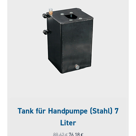
Tank für Handpumpe (Stahl) 7
Liter
Ursprünglicher
Aktueller
89,62
€
76,18
€