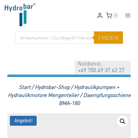
Zum
Inhalt
0
springen
Products
FINDEN
search
Notdienst:
+49 700.49 37 62 27
Start
/
Hydrobar-Shop
/
Hydraulikpumpen +
Hydraulikmotore Mengenteiler
/
Daempfungsschiene
BMA-180
Angebot!