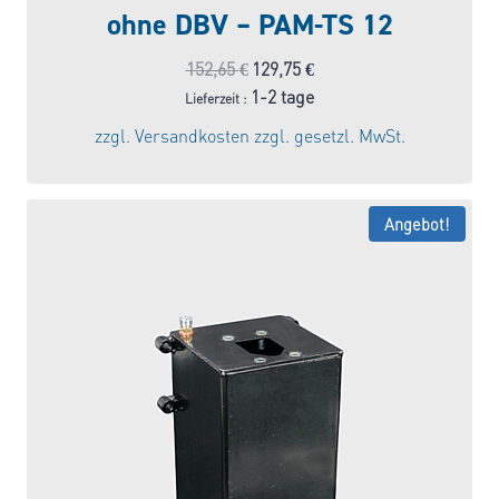
ohne DBV – PAM-TS 12
Ursprünglicher
Aktueller
152,65
€
129,75
€
Preis
Preis
1-2 tage
Lieferzeit :
war:
ist:
zzgl.
Versandkosten
zzgl. gesetzl. MwSt.
152,65 €
129,75 €.
Angebot!