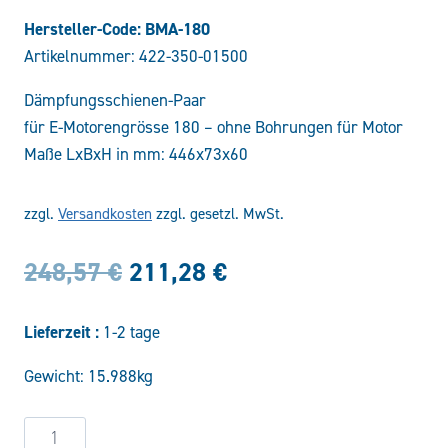
Hersteller-Code: BMA-180
Artikelnummer:
422-350-01500
Dämpfungsschienen-Paar
für E-Motorengrösse 180 – ohne Bohrungen für Motor
Maße LxBxH in mm: 446x73x60
zzgl.
Versandkosten
zzgl. gesetzl. MwSt.
Ursprünglicher
Aktueller
248,57
€
211,28
€
Preis
Preis
Lieferzeit :
1-2 tage
war:
ist:
Gewicht: 15.988kg
248,57 €
211,28 €.
Daempfungsschiene