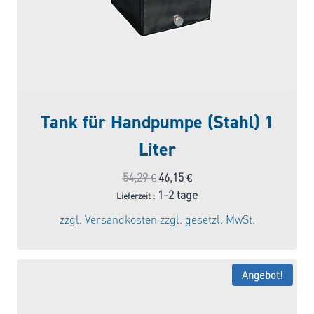
Tank für Handpumpe (Stahl) 1
Liter
Ursprünglicher
Aktueller
54,29
€
46,15
€
Preis
Preis
1-2 tage
Lieferzeit :
war:
ist:
zzgl.
Versandkosten
zzgl. gesetzl. MwSt.
54,29 €
46,15 €.
Angebot!