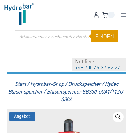
Zum
Inhalt
0
springen
Products
FINDEN
search
Notdienst:
+49 700.49 37 62 27
Start
/
Hydrobar-Shop
/
Druckspeicher
/
Hydac
Blasenspeicher
/
Blasenspeicher SB330-50A1/112U-
330A
Angebot!