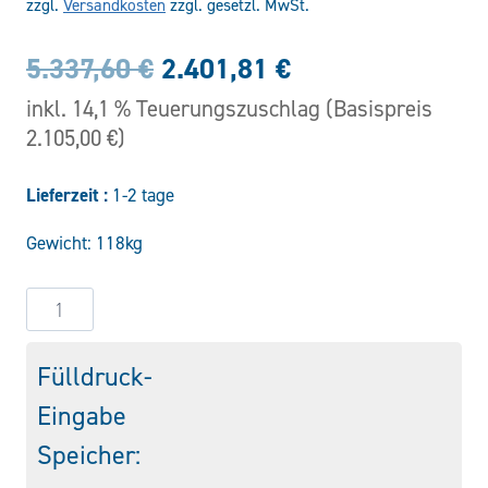
zzgl.
Versandkosten
zzgl. gesetzl. MwSt.
Ursprünglicher
Aktueller
5.337,60
€
2.401,81
€
Preis
Preis
inkl. 14,1 % Teuerungszuschlag (Basispreis
2.105,00 €)
war:
ist:
Lieferzeit :
5.337,60 €
2.401,81 €.
1-2 tage
Gewicht: 118kg
Blasenspeicher
SB330-
50A1/112U-
Fülldruck-
330A
Eingabe
Menge
Speicher: