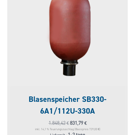
Blasenspeicher SB330-
6A1/112U-330A
Ursprünglicher
Aktueller
1.848,42
€
831,79
€
Preis
Preis
inkl. 14,1 % Teuerungszuschlag (Basispreis 729,00 €)
1-2 tage