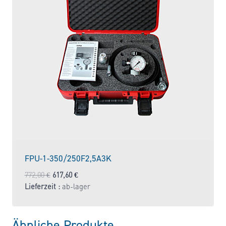
FPU-1-350/250F2,5A3K
Ursprünglicher
Aktueller
772,00
€
617,60
€
Preis
Preis
Lieferzeit :
ab-lager
war:
ist:
772,00 €
617,60 €.
Ähnliche Produkte