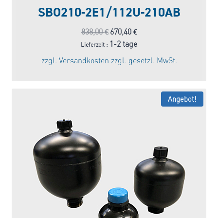
SBO210-2E1/112U-210AB
Ursprünglicher
Aktueller
838,00
€
670,40
€
Preis
Preis
1-2 tage
Lieferzeit :
war:
ist:
zzgl.
Versandkosten
zzgl. gesetzl. MwSt.
838,00 €
670,40 €.
Angebot!