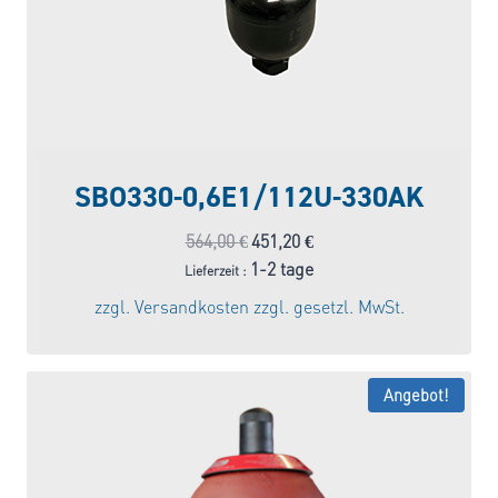
SBO330-0,6E1/112U-330AK
Ursprünglicher
Aktueller
564,00
€
451,20
€
Preis
Preis
1-2 tage
Lieferzeit :
war:
ist:
zzgl.
Versandkosten
zzgl. gesetzl. MwSt.
564,00 €
451,20 €.
Angebot!