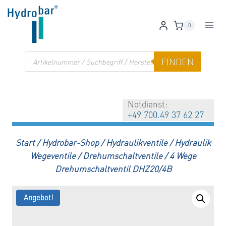
Zum
Inhalt
0
springen
Products
FINDEN
search
Notdienst:
+49 700.49 37 62 27
Start
/
Hydrobar-Shop
/
Hydraulikventile
/
Hydraulik
Wegeventile
/
Drehumschaltventile
/
4 Wege
Drehumschaltventil DHZ20/4B
Angebot!