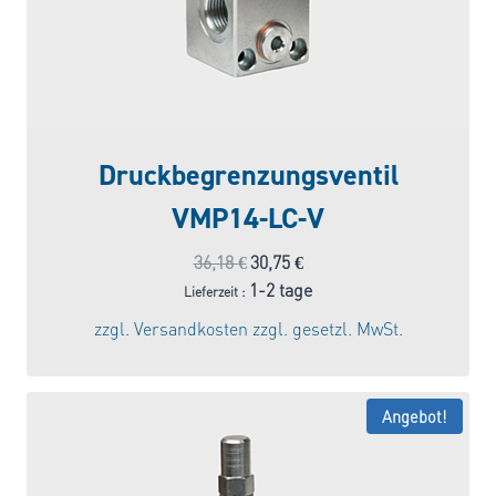
Druckbegrenzungsventil
VMP14-LC-V
Ursprünglicher
Aktueller
36,18
€
30,75
€
Preis
Preis
1-2 tage
Lieferzeit :
war:
ist:
zzgl.
Versandkosten
zzgl. gesetzl. MwSt.
36,18 €
30,75 €.
Angebot!