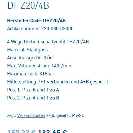
DHZ20/4B
Hersteller-Code: DHZ20/4B
Artikelnummer:
220-030-02300
4 Wege Drehumschaltventil DHZ20/4B
Material: Stahlguss
Anschlussgröße: 3/4″
Max. Volumenstrom: 140l/min
Maximaldruck: 315bar
Mittelstellung P+T verbunden und A+B gesperrt
Pos. 1: P zu B und T zu A
Pos. 2: P zu A und T zu B
zzgl.
Versandkosten
zzgl. gesetzl. MwSt.
Ursprünglicher
Aktueller
157,23
€
133,65
€