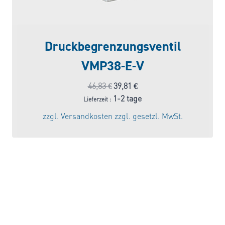
Druckbegrenzungsventil
VMP38-E-V
Ursprünglicher
Aktueller
46,83
€
39,81
€
Preis
Preis
1-2 tage
Lieferzeit :
war:
ist:
zzgl.
Versandkosten
zzgl. gesetzl. MwSt.
46,83 €
39,81 €.