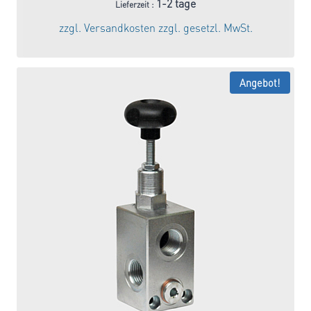
Preis
Preis
1-2 tage
Lieferzeit :
war:
ist:
zzgl.
Versandkosten
zzgl. gesetzl. MwSt.
42,70 €
36,30 €.
Angebot!