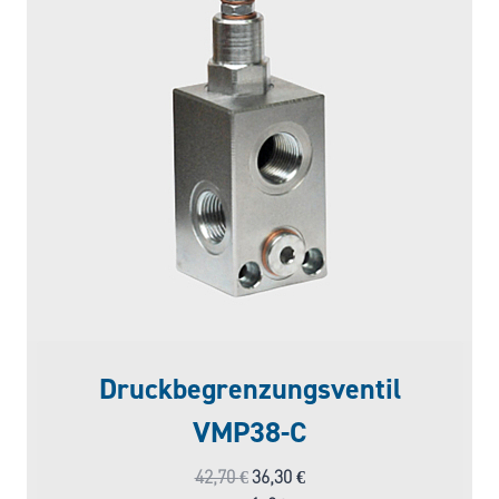
Druckbegrenzungsventil
VMP38-C
Ursprünglicher
Aktueller
42,70
€
36,30
€