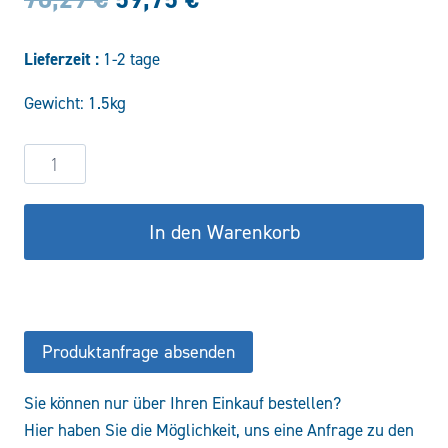
Preis
Preis
Lieferzeit :
1-2 tage
war:
ist:
Gewicht: 1.5kg
70,29 €
59,75 €.
3
Wege
Drehumschaltventil
In den Warenkorb
DHZ10/3A
Menge
Produktanfrage absenden
Sie können nur über Ihren Einkauf bestellen?
Hier haben Sie die Möglichkeit, uns eine Anfrage zu den