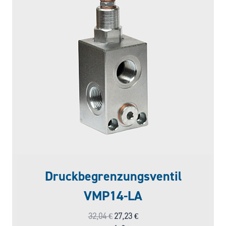
Druckbegrenzungsventil
VMP14-LA
Ursprünglicher
Aktueller
32,04
€
27,23
€