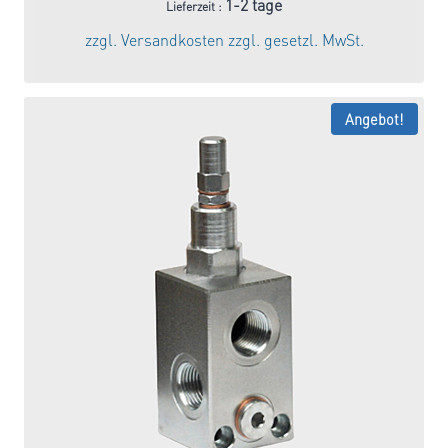
Preis
Preis
1-2 tage
Lieferzeit :
war:
ist:
zzgl.
Versandkosten
zzgl. gesetzl. MwSt.
32,04 €
27,23 €.
Angebot!