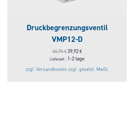
Druckbegrenzungsventil
VMP12-D
Ursprünglicher
Aktueller
46,96
€
39,92
€
Preis
Preis
1-2 tage
Lieferzeit :
war:
ist:
zzgl.
Versandkosten
zzgl. gesetzl. MwSt.
46,96 €
39,92 €.