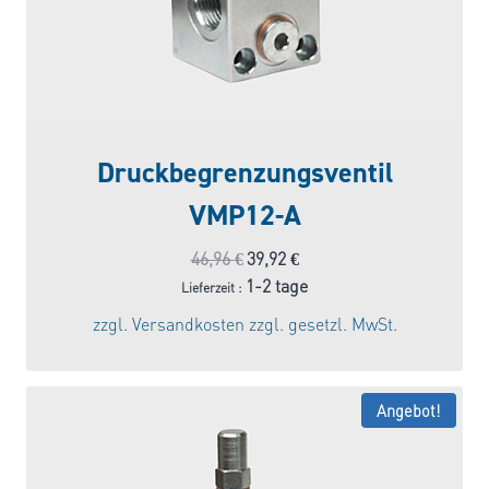
Druckbegrenzungsventil
VMP12-A
Ursprünglicher
Aktueller
46,96
€
39,92
€
Preis
Preis
1-2 tage
Lieferzeit :
war:
ist:
zzgl.
Versandkosten
zzgl. gesetzl. MwSt.
46,96 €
39,92 €.
Angebot!