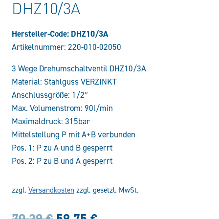
DHZ10/3A
Hersteller-Code: DHZ10/3A
Artikelnummer:
220-010-02050
3 Wege Drehumschaltventil DHZ10/3A
Material: Stahlguss VERZINKT
Anschlussgröße: 1/2″
Max. Volumenstrom: 90l/min
Maximaldruck: 315bar
Mittelstellung P mit A+B verbunden
Pos. 1: P zu A und B gesperrt
Pos. 2: P zu B und A gesperrt
zzgl.
Versandkosten
zzgl. gesetzl. MwSt.
Ursprünglicher
Aktueller
70,29
€
59,75
€