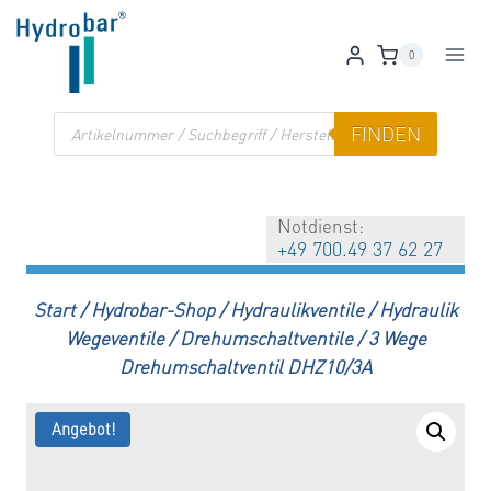
Zum
Inhalt
0
springen
Products
FINDEN
search
Notdienst:
+49 700.49 37 62 27
Start
/
Hydrobar-Shop
/
Hydraulikventile
/
Hydraulik
Wegeventile
/
Drehumschaltventile
/
3 Wege
Drehumschaltventil DHZ10/3A
Angebot!