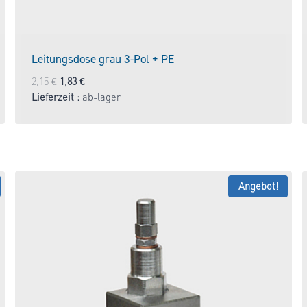
Leitungsdose grau 3-Pol + PE
Ursprünglicher
Aktueller
2,15
€
1,83
€
Preis
Preis
Lieferzeit :
ab-lager
war:
ist:
2,15 €
1,83 €.
Angebot!