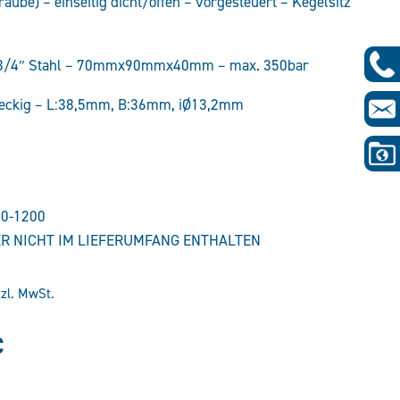
aube) – einseitig dicht/offen – vorgesteuert – Kegelsitz
-3/4″ Stahl – 70mmx90mmx40mm – max. 350bar
 eckig – L:38,5mm, B:36mm, iØ13,2mm
10-1200
R NICHT IM LIEFERUMFANG ENTHALTEN
tzl. MwSt.
glicher
Aktueller
€
Preis