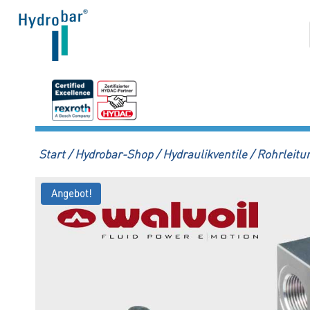
Zum
Inhalt
springen
Start
/
Hydrobar-Shop
/
Hydraulikventile
/
Rohrleitu
Angebot!