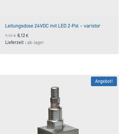
Leitungsdose 24VDC mit LED 2-Pol – varistor
Ursprünglicher
Aktueller
9,55
€
8,12
€
Preis
Preis
Lieferzeit :
ab-lager
war:
ist:
9,55 €
8,12 €.
Angebot!