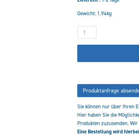
war:
Gewicht: 1.94kg
240,07 
2/2-
Wegesitzventil
VEB-
34-
NC-
AC-
NOT-
24VDC
Produktanfrage absend
Menge
Sie können nur über Ihren E
Hier haben Sie die Möglichk
Produkten zuzusenden. Wir e
Eine Bestellung wird hierbei