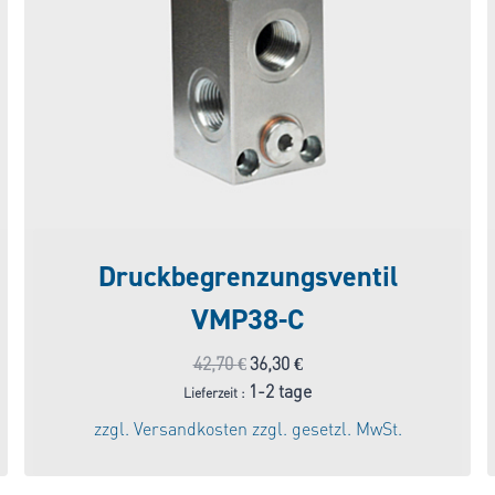
Druckbegrenzungsventil
VMP38-C
Ursprünglicher
Aktueller
42,70
€
36,30
€
Preis
Preis
1-2 tage
Lieferzeit :
war:
ist:
zzgl.
Versandkosten
zzgl. gesetzl. MwSt.
42,70 €
36,30 €.