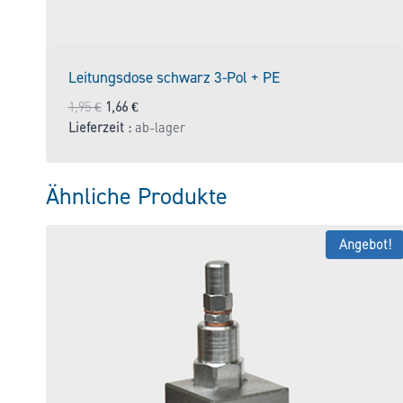
Leitungsdose schwarz 3-Pol + PE
Ursprünglicher
Aktueller
1,95
€
1,66
€
Preis
Preis
Lieferzeit :
ab-lager
war:
ist:
1,95 €
1,66 €.
Ähnliche Produkte
Angebot!