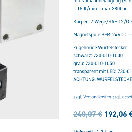
mit Nothandbetätigung (Schr
– 150l/min – max.380bar
Körper: 2-Wege/SAE-12/G
Magnetspule BER: 24VDC –
Zugehörige Würfelstecker:
schwarz: 730-010-1000
grau: 730-010-1050
transparent mit LED: 730-0
ACHTUNG, WÜRFELSTECKE
zzgl.
Versandkosten
zzgl. gese
Ursprün
240,07
€
192,06
Preis
Lieferzeit :
1-2 tage