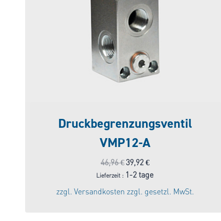
Druckbegrenzungsventil
VMP12-A
Ursprünglicher
Aktueller
46,96
€
39,92
€
Preis
Preis
1-2 tage
Lieferzeit :
war:
ist:
zzgl.
Versandkosten
zzgl. gesetzl. MwSt.
46,96 €
39,92 €.