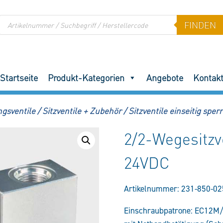
Products
FINDEN
search
Startseite
Produkt-Kategorien
Angebote
Kontak
ngsventile
/
Sitzventile + Zubehör
/
Sitzventile einseitig sper
2/2-Wegesitz
24VDC
Artikelnummer:
231-850-02
Einschraubpatrone: EC12M/