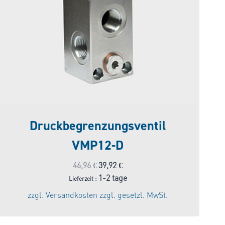
Druckbegrenzungsventil
VMP12-D
Ursprünglicher
Aktueller
46,96
€
39,92
€
Preis
Preis
1-2 tage
Lieferzeit :
war:
ist:
zzgl.
Versandkosten
zzgl. gesetzl. MwSt.
46,96 €
39,92 €.