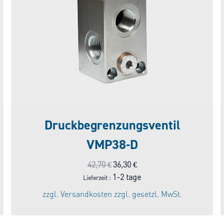
Druckbegrenzungsventil
VMP38-D
Ursprünglicher
Aktueller
42,70
€
36,30
€
Preis
Preis
1-2 tage
Lieferzeit :
war:
ist:
zzgl.
Versandkosten
zzgl. gesetzl. MwSt.
42,70 €
36,30 €.