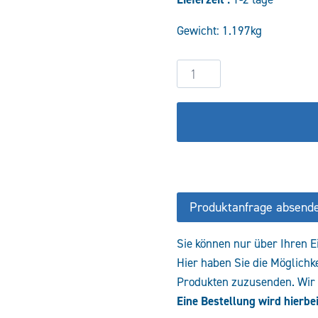
war:
Gewicht: 1.197kg
186,12 
2/2-
Wegesitzventil
VEB-
12-
NC-
AC-
NOT-
24VDC
Produktanfrage absend
Menge
Sie können nur über Ihren E
Hier haben Sie die Möglichk
Produkten zuzusenden. Wir e
Eine Bestellung wird hierbei