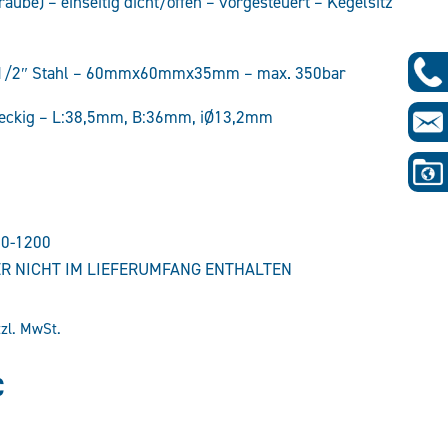
aube) – einseitig dicht/offen – vorgesteuert – Kegelsitz
-1/2″ Stahl – 60mmx60mmx35mm – max. 350bar
 eckig – L:38,5mm, B:36mm, iØ13,2mm
10-1200
R NICHT IM LIEFERUMFANG ENTHALTEN
tzl. MwSt.
glicher
Aktueller
€
Preis