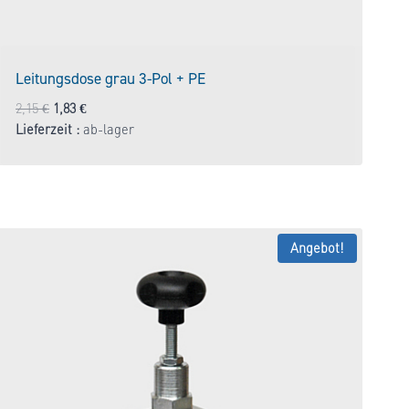
Leitungsdose grau 3-Pol + PE
Ursprünglicher
Aktueller
2,15
€
1,83
€
Preis
Preis
Lieferzeit :
ab-lager
war:
ist:
2,15 €
1,83 €.
Angebot!