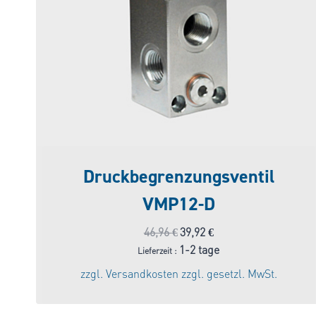
Druckbegrenzungsventil
VMP12-D
Ursprünglicher
Aktueller
46,96
€
39,92
€
Preis
Preis
1-2 tage
Lieferzeit :
war:
ist:
zzgl.
Versandkosten
zzgl. gesetzl. MwSt.
46,96 €
39,92 €.