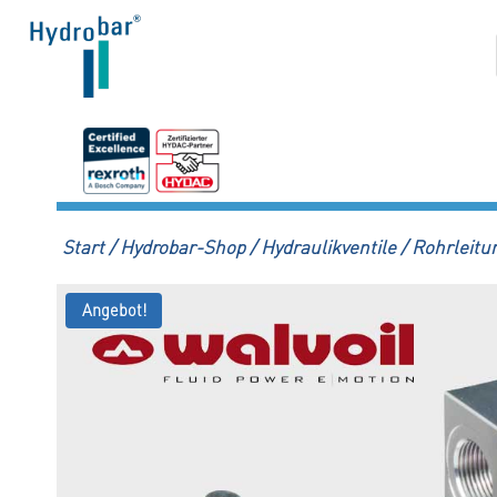
Zum
Inhalt
springen
Start
/
Hydrobar-Shop
/
Hydraulikventile
/
Rohrleitu
Angebot!