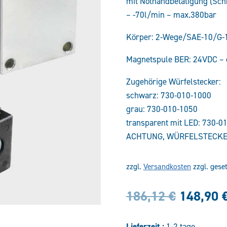
mit Nothandbetätigung (Schr
– -70l/min – max.380bar
Körper: 2-Wege/SAE-10/G
Magnetspule BER: 24VDC –
Zugehörige Würfelstecker:
schwarz: 730-010-1000
grau: 730-010-1050
transparent mit LED: 730-0
ACHTUNG, WÜRFELSTECKE
zzgl.
Versandkosten
zzgl. gese
Ursprün
186,12
€
148,90
Preis
Lieferzeit :
1-2 tage