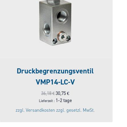
Druckbegrenzungsventil
VMP14-LC-V
Ursprünglicher
Aktueller
36,18
€
30,75
€
Preis
Preis
1-2 tage
Lieferzeit :
war:
ist:
zzgl.
Versandkosten
zzgl. gesetzl. MwSt.
36,18 €
30,75 €.