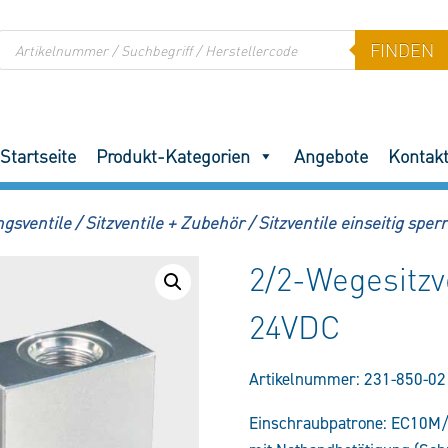
Products
FINDEN
search
Startseite
Produkt-Kategorien
Angebote
Kontak
ngsventile
/
Sitzventile + Zubehör
/
Sitzventile einseitig sper
2/2-Wegesitz
24VDC
Artikelnummer:
231-850-02
Einschraubpatrone: EC10M/