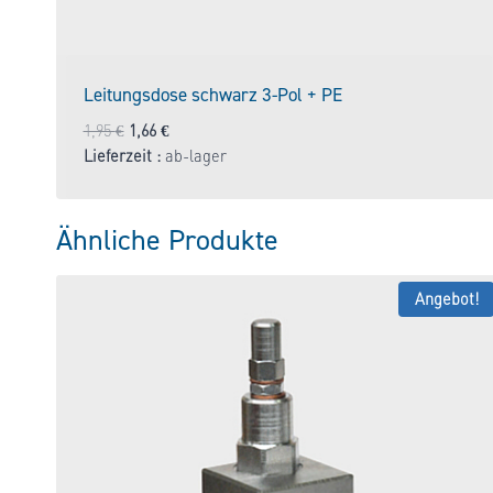
Leitungsdose schwarz 3-Pol + PE
Ursprünglicher
Aktueller
1,95
€
1,66
€
Preis
Preis
Lieferzeit :
ab-lager
war:
ist:
1,95 €
1,66 €.
Ähnliche Produkte
Angebot!