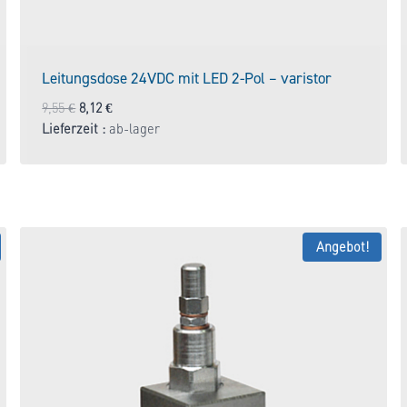
Leitungsdose 24VDC mit LED 2-Pol – varistor
Ursprünglicher
Aktueller
9,55
€
8,12
€
Preis
Preis
Lieferzeit :
ab-lager
war:
ist:
9,55 €
8,12 €.
Angebot!