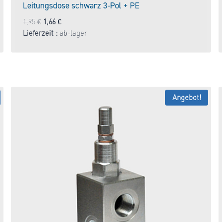
Leitungsdose schwarz 3-Pol + PE
Ursprünglicher
Aktueller
1,95
€
1,66
€
Preis
Preis
Lieferzeit :
ab-lager
war:
ist:
1,95 €
1,66 €.
Angebot!