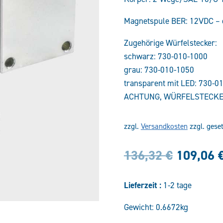
Magnetspule BER: 12VDC –
Zugehörige Würfelstecker:
schwarz: 730-010-1000
grau: 730-010-1050
transparent mit LED: 730-0
ACHTUNG, WÜRFELSTECKE
zzgl.
Versandkosten
zzgl. gese
Ursprün
136,32
€
109,06
Preis
Lieferzeit :
1-2 tage
war:
Gewicht: 0.6672kg
136,32 