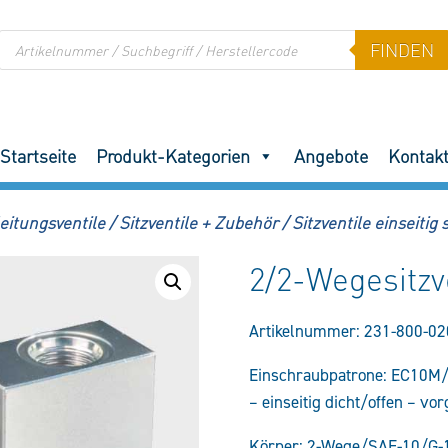
Products
FINDEN
search
Startseite
Produkt-Kategorien
Angebote
Kontak
eitungsventile
/
Sitzventile + Zubehör
/
Sitzventile einseitig
2/2-Wegesitz
Artikelnummer:
231-800-02
Einschraubpatrone: EC10M/
– einseitig dicht/offen – v
Körper: 2-Wege/SAE-10/G