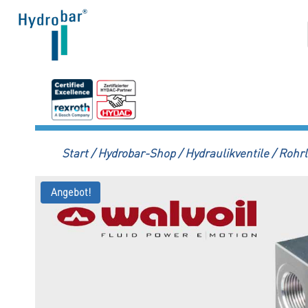
Zum
Inhalt
springen
Start
/
Hydrobar-Shop
/
Hydraulikventile
/
Rohrl
Angebot!