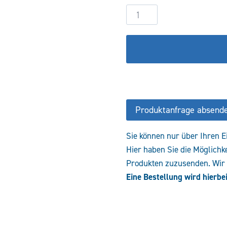
2/2-
Wegesitzventil
VEB-
12-
NC-
12VDC
Menge
Produktanfrage absend
Sie können nur über Ihren E
Hier haben Sie die Möglichk
Produkten zuzusenden. Wir e
Eine Bestellung wird hierbei