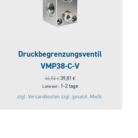
Druckbegrenzungsventil
VMP38-C-V
Ursprünglicher
Aktueller
46,84
€
39,81
€
Preis
Preis
1-2 tage
Lieferzeit :
war:
ist:
zzgl.
Versandkosten
zzgl. gesetzl. MwSt.
46,84 €
39,81 €.