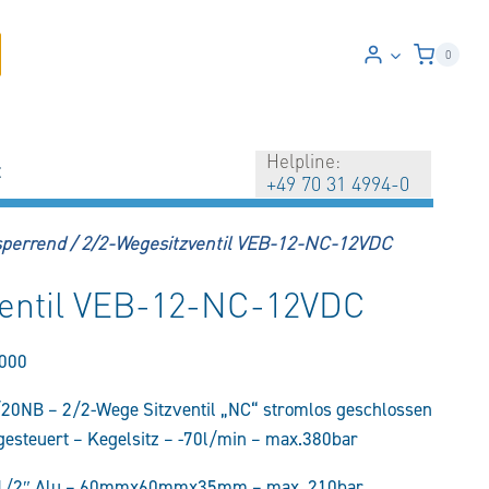
0
Helpline:
t
+49 70 31 4994-0
 sperrend
/
2/2-Wegesitzventil VEB-12-NC-12VDC
ventil VEB-12-NC-12VDC
000
20NB – 2/2-Wege Sitzventil „NC“ stromlos geschlossen
orgesteuert – Kegelsitz – -70l/min – max.380bar
-1/2″ Alu – 60mmx60mmx35mm – max. 210bar