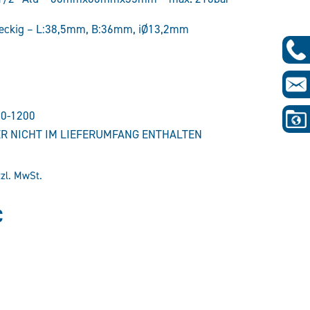
 eckig – L:38,5mm, B:36mm, iØ13,2mm
10-1200
R NICHT IM LIEFERUMFANG ENTHALTEN
tzl. MwSt.
glicher
Aktueller
€
Preis
ist:
€
109,06 €.