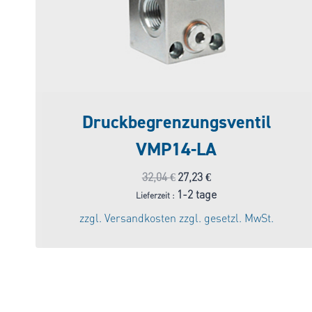
Druckbegrenzungsventil
VMP14-LA
Ursprünglicher
Aktueller
32,04
€
27,23
€
Preis
Preis
1-2 tage
Lieferzeit :
war:
ist:
zzgl.
Versandkosten
zzgl. gesetzl. MwSt.
32,04 €
27,23 €.