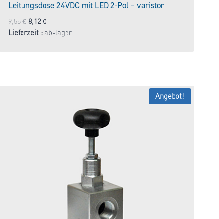
Leitungsdose 24VDC mit LED 2-Pol – varistor
Ursprünglicher
Aktueller
9,55
€
8,12
€
Preis
Preis
Lieferzeit :
ab-lager
war:
ist:
9,55 €
8,12 €.
Angebot!