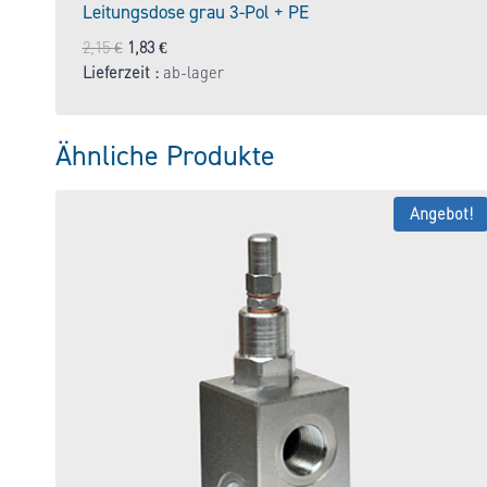
Leitungsdose grau 3-Pol + PE
Ursprünglicher
Aktueller
2,15
€
1,83
€
Preis
Preis
Lieferzeit :
ab-lager
war:
ist:
2,15 €
1,83 €.
Ähnliche Produkte
Angebot!