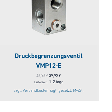
Druckbegrenzungsventil
VMP12-E
Ursprünglicher
Aktueller
46,96
€
39,92
€
Preis
Preis
1-2 tage
Lieferzeit :
war:
ist:
zzgl.
Versandkosten
zzgl. gesetzl. MwSt.
46,96 €
39,92 €.