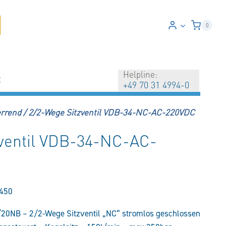
0
Helpline:
t
+49 70 31 4994-0
errend
/
2/2-Wege Sitzventil VDB-34-NC-AC-220VDC
zventil VDB-34-NC-AC-
450
20NB – 2/2-Wege Sitzventil „NC“ stromlos geschlossen