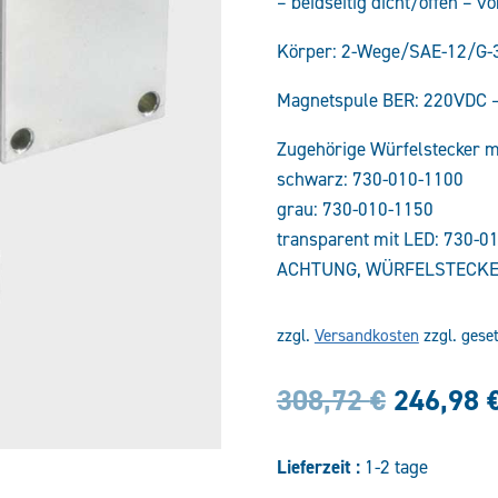
– beidseitig dicht/offen – 
Körper: 2-Wege/SAE-12/G
Magnetspule BER: 220VDC 
Zugehörige Würfelstecker mi
schwarz: 730-010-1100
grau: 730-010-1150
transparent mit LED: 730-0
ACHTUNG, WÜRFELSTECKE
zzgl.
Versandkosten
zzgl. gese
Ursprün
308,72
€
246,98
Preis
Lieferzeit :
1-2 tage
war: