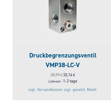
Druckbegrenzungsventil
VMP38-LC-V
Ursprünglicher
Aktueller
38,99
€
33,14
€
Preis
Preis
1-2 tage
Lieferzeit :
war:
ist:
zzgl.
Versandkosten
zzgl. gesetzl. MwSt.
38,99 €
33,14 €.