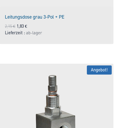
Leitungsdose grau 3-Pol + PE
Ursprünglicher
Aktueller
2,15
€
1,83
€
Preis
Preis
Lieferzeit :
ab-lager
war:
ist:
2,15 €
1,83 €.
Angebot!