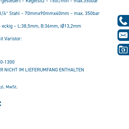
vorgesteuert – Kegelsitz – 150l/min – max.350bar
-3/4″ Stahl – 70mmx90mmx40mm – max. 350bar
– eckig – L:38,5mm, B:36mm, iØ13,2mm
t Varistor:
10-1300
R NICHT IM LIEFERUMFANG ENTHALTEN
tzl. MwSt.
glicher
Aktueller
€
Preis
ist: