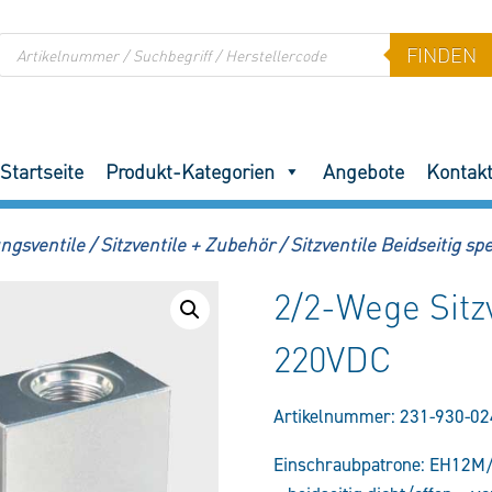
Products
FINDEN
search
Startseite
Produkt-Kategorien
Angebote
Kontak
ngsventile
/
Sitzventile + Zubehör
/
Sitzventile Beidseitig sp
2/2-Wege Sit
220VDC
Artikelnummer:
231-930-02
Einschraubpatrone: EH12M/