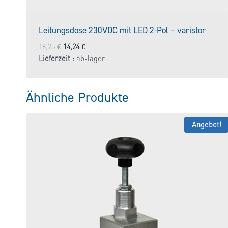
Leitungsdose 230VDC mit LED 2-Pol – varistor
Ursprünglicher
Aktueller
16,75
€
14,24
€
Preis
Preis
Lieferzeit :
ab-lager
war:
ist:
16,75 €
14,24 €.
Ähnliche Produkte
Angebot!