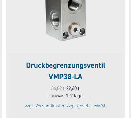
Druckbegrenzungsventil
VMP38-LA
Ursprünglicher
Aktueller
34,82
€
29,60
€
Preis
Preis
1-2 tage
Lieferzeit :
war:
ist:
zzgl.
Versandkosten
zzgl. gesetzl. MwSt.
34,82 €
29,60 €.