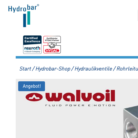
Zum
Inhalt
springen
Start
/
Hydrobar-Shop
/
Hydraulikventile
/
Rohrleitu
Angebot!