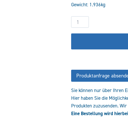
Gewicht: 1.936kg
308,72 
2/2-
Wege
Sitzventil
VDB-
34-
NC-
AC-
220VDC
Produktanfrage absend
Menge
Sie können nur über Ihren E
Hier haben Sie die Möglichk
Produkten zuzusenden. Wir e
Eine Bestellung wird hierbei