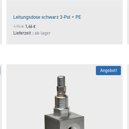
Leitungsdose schwarz 3-Pol + PE
Ursprünglicher
Aktueller
1,95
€
1,66
€
Preis
Preis
Lieferzeit :
ab-lager
war:
ist:
1,95 €
1,66 €.
Angebot!