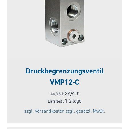
Druckbegrenzungsventil
VMP12-C
Ursprünglicher
Aktueller
46,96
€
39,92
€
Preis
Preis
1-2 tage
Lieferzeit :
war:
ist:
zzgl.
Versandkosten
zzgl. gesetzl. MwSt.
46,96 €
39,92 €.