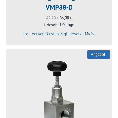
VMP38-D
Ursprünglicher
Aktueller
42,70
€
36,30
€
Preis
Preis
1-2 tage
Lieferzeit :
war:
ist:
zzgl.
Versandkosten
zzgl. gesetzl. MwSt.
42,70 €
36,30 €.
Angebot!