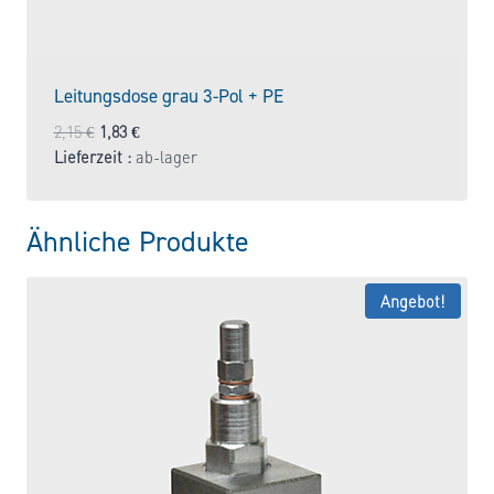
Leitungsdose grau 3-Pol + PE
Ursprünglicher
Aktueller
2,15
€
1,83
€
Preis
Preis
Lieferzeit :
ab-lager
war:
ist:
2,15 €
1,83 €.
Ähnliche Produkte
Angebot!