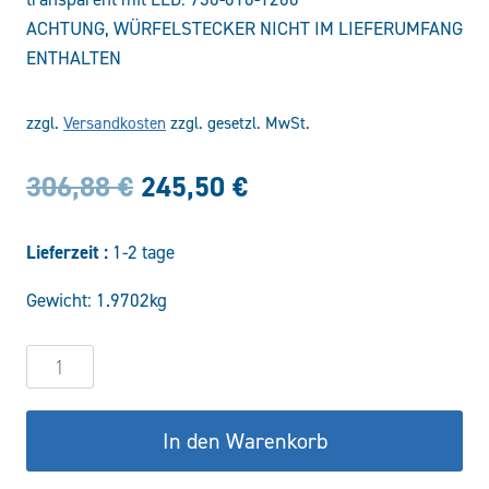
ACHTUNG, WÜRFELSTECKER NICHT IM LIEFERUMFANG
ENTHALTEN
zzgl.
Versandkosten
zzgl. gesetzl. MwSt.
Ursprünglicher
Aktueller
306,88
€
245,50
€
Preis
Preis
Lieferzeit :
1-2 tage
war:
ist:
Gewicht: 1.9702kg
306,88 €
245,50 €.
2/2-
Wege
Sitzventil
In den Warenkorb
VDB-
34-