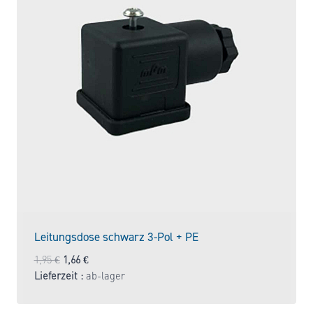
Leitungsdose schwarz 3-Pol + PE
Ursprünglicher
Aktueller
1,95
€
1,66
€
Preis
Preis
Lieferzeit :
ab-lager
war:
ist:
1,95 €
1,66 €.