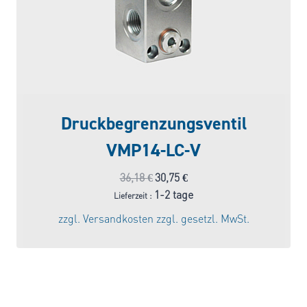
Druckbegrenzungsventil
VMP14-LC-V
Ursprünglicher
Aktueller
36,18
€
30,75
€
Preis
Preis
1-2 tage
Lieferzeit :
war:
ist:
zzgl.
Versandkosten
zzgl. gesetzl. MwSt.
36,18 €
30,75 €.