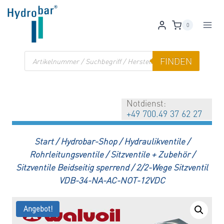
Zum
Inhalt
0
springen
Products
FINDEN
search
Notdienst:
+49 700.49 37 62 27
Start
/
Hydrobar-Shop
/
Hydraulikventile
/
Rohrleitungsventile
/
Sitzventile + Zubehör
/
Sitzventile Beidseitig sperrend
/
2/2-Wege Sitzventil
VDB-34-NA-AC-NOT-12VDC
Angebot!