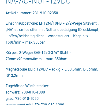
NA-AC-NOT-12VDC
Artikelnummer:
231-910-02350
Einschraubpatrone: EH12M/10PB – 2/2-Wege Sitzventil
„NA“ stromlos offen mit Nothandbetätigung (Druckknopf)
– offen/beidseitig dicht – vorgesteuert – Kegelsitz –
150l/min – max.350bar
Körper: 2-Wege/SAE-12/G-3/4″ Stahl –
70mmx90mmx40mm – max. 350bar
Magnetspule BER: 12VDC – eckig – L:38,5mm, B:36mm,
iØ13,2mm
Zugehörige Würfelstecker:
schwarz: 730-010-1000
grau: 730-010-1050
transparent mit LED: 730-010-1200