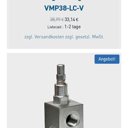
VMP38-LC-V
Ursprünglicher
Aktueller
38,99
€
33,14
€
Preis
Preis
1-2 tage
Lieferzeit :
war:
ist:
zzgl.
Versandkosten
zzgl. gesetzl. MwSt.
38,99 €
33,14 €.
Angebot!