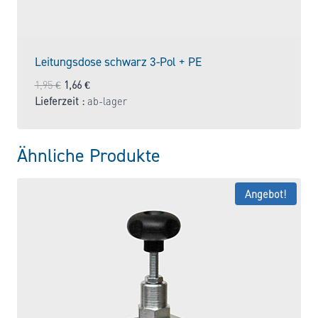
Leitungsdose schwarz 3-Pol + PE
Ursprünglicher
Aktueller
1,95
€
1,66
€
Preis
Preis
Lieferzeit :
ab-lager
war:
ist:
1,95 €
1,66 €.
Ähnliche Produkte
Angebot!