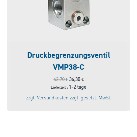
Druckbegrenzungsventil
VMP38-C
Ursprünglicher
Aktueller
42,70
€
36,30
€
Preis
Preis
1-2 tage
Lieferzeit :
war:
ist:
zzgl.
Versandkosten
zzgl. gesetzl. MwSt.
42,70 €
36,30 €.