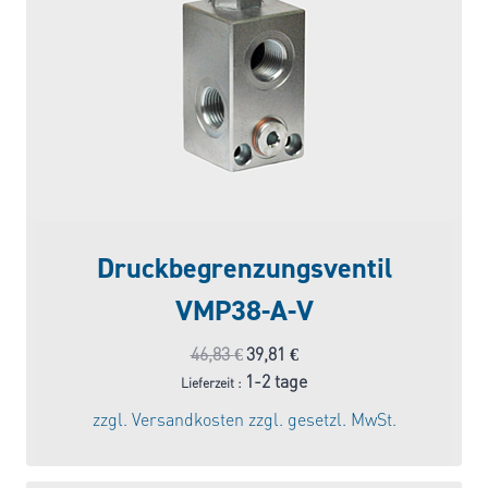
Druckbegrenzungsventil
VMP38-A-V
Ursprünglicher
Aktueller
46,83
€
39,81
€
Preis
Preis
1-2 tage
Lieferzeit :
war:
ist:
zzgl.
Versandkosten
zzgl. gesetzl. MwSt.
46,83 €
39,81 €.