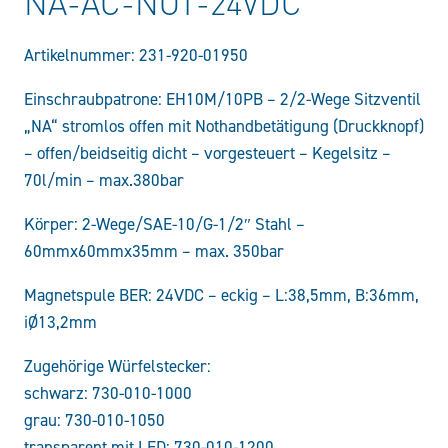
NA-AC-NOT-24VDC
Artikelnummer:
231-920-01950
Einschraubpatrone: EH10M/10PB – 2/2-Wege Sitzventil
„NA“ stromlos offen mit Nothandbetätigung (Druckknopf)
– offen/beidseitig dicht – vorgesteuert – Kegelsitz –
70l/min – max.380bar
Körper: 2-Wege/SAE-10/G-1/2″ Stahl –
60mmx60mmx35mm – max. 350bar
Magnetspule BER: 24VDC – eckig – L:38,5mm, B:36mm,
iØ13,2mm
Zugehörige Würfelstecker:
schwarz: 730-010-1000
grau: 730-010-1050
transparent mit LED: 730-010-1200