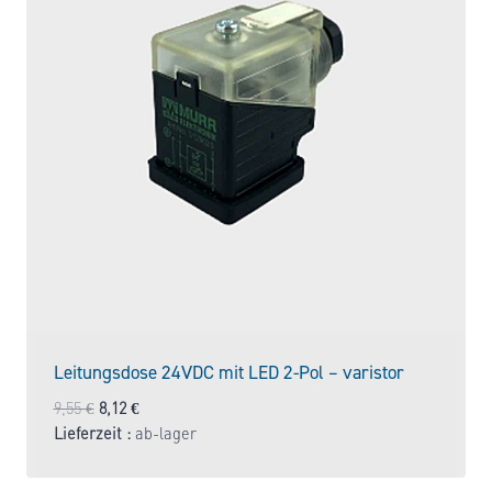
Leitungsdose 24VDC mit LED 2-Pol – varistor
Ursprünglicher
Aktueller
9,55
€
8,12
€
Preis
Preis
Lieferzeit :
ab-lager
war:
ist:
9,55 €
8,12 €.