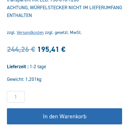
ACHTUNG, WÜRFELSTECKER NICHT IM LIEFERUMFANG
ENTHALTEN
zzgl.
Versandkosten
zzgl. gesetzl. MwSt.
Ursprünglicher
Aktueller
244,26
€
195,41
€
Preis
Preis
Lieferzeit :
1-2 tage
war:
ist:
Gewicht: 1.201kg
244,26 €
195,41 €.
2/2-
Wege
Sitzventil
In den Warenkorb
VDB-
12-