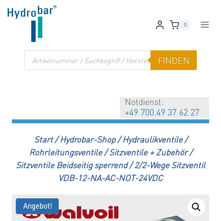
Zum
Inhalt
0
springen
Products
FINDEN
search
Notdienst:
+49 700.49 37 62 27
Start
/
Hydrobar-Shop
/
Hydraulikventile
/
Rohrleitungsventile
/
Sitzventile + Zubehör
/
Sitzventile Beidseitig sperrend
/
2/2-Wege Sitzventil
VDB-12-NA-AC-NOT-24VDC
Angebot!