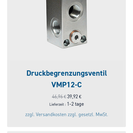
Druckbegrenzungsventil
VMP12-C
Ursprünglicher
Aktueller
46,96
€
39,92
€
Preis
Preis
1-2 tage
Lieferzeit :
war:
ist:
zzgl.
Versandkosten
zzgl. gesetzl. MwSt.
46,96 €
39,92 €.