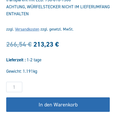
ACHTUNG, WÜRFELSTECKER NICHT IM LIEFERUMFANG
ENTHALTEN
zzgl.
Versandkosten
zzgl. gesetzl. MwSt.
Ursprünglicher
Aktueller
266,54
€
213,23
€
Preis
Preis
Lieferzeit :
1-2 tage
war:
ist:
Gewicht: 1.191kg
266,54 €
213,23 €.
2/2-
Wege
Sitzventil
In den Warenkorb
VDB-
12-