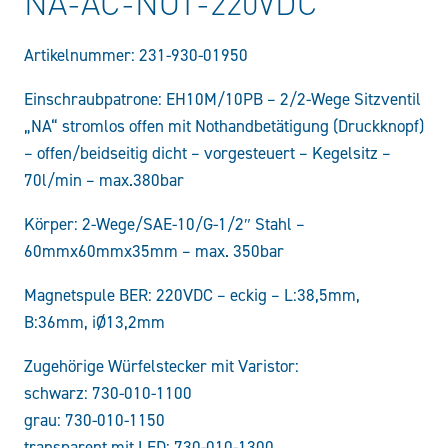
NA-AC-NOT-220VDC
Artikelnummer:
231-930-01950
Einschraubpatrone: EH10M/10PB – 2/2-Wege Sitzventil
„NA“ stromlos offen mit Nothandbetätigung (Druckknopf)
– offen/beidseitig dicht – vorgesteuert – Kegelsitz –
70l/min – max.380bar
Körper: 2-Wege/SAE-10/G-1/2″ Stahl –
60mmx60mmx35mm – max. 350bar
Magnetspule BER: 220VDC – eckig – L:38,5mm,
B:36mm, iØ13,2mm
Zugehörige Würfelstecker mit Varistor:
schwarz: 730-010-1100
grau: 730-010-1150
transparent mit LED: 730-010-1300