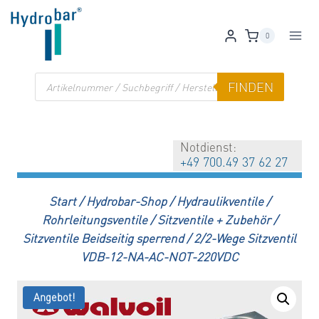
Zum
Inhalt
0
springen
Products
FINDEN
search
Notdienst:
+49 700.49 37 62 27
Start
/
Hydrobar-Shop
/
Hydraulikventile
/
Rohrleitungsventile
/
Sitzventile + Zubehör
/
Sitzventile Beidseitig sperrend
/
2/2-Wege Sitzventil
VDB-12-NA-AC-NOT-220VDC
Angebot!