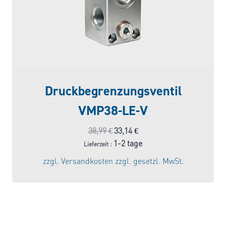
Druckbegrenzungsventil
VMP38-LE-V
Ursprünglicher
Aktueller
38,99
€
33,14
€
Preis
Preis
1-2 tage
Lieferzeit :
war:
ist:
zzgl.
Versandkosten
zzgl. gesetzl. MwSt.
38,99 €
33,14 €.