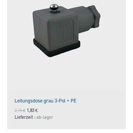
Leitungsdose grau 3-Pol + PE
Ursprünglicher
Aktueller
2,15
€
1,83
€
Preis
Preis
Lieferzeit :
ab-lager
war:
ist:
2,15 €
1,83 €.