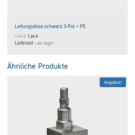
Leitungsdose schwarz 3-Pol + PE
Ursprünglicher
Aktueller
1,95
€
1,66
€
Preis
Preis
Lieferzeit :
ab-lager
war:
ist:
1,95 €
1,66 €.
Ähnliche Produkte
Angebot!