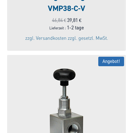
VMP38-C-V
Ursprünglicher
Aktueller
46,84
€
39,81
€
Preis
Preis
1-2 tage
Lieferzeit :
war:
ist:
zzgl.
Versandkosten
zzgl. gesetzl. MwSt.
46,84 €
39,81 €.
Angebot!